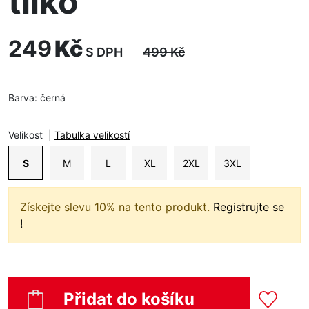
tílko
249
Kč
S DPH
499
Kč
Barva:
černá
Velikost
|
Tabulka velikostí
S
M
L
XL
2XL
3XL
Získejte slevu 10% na tento produkt.
Registrujte se
!
Přidat do košíku