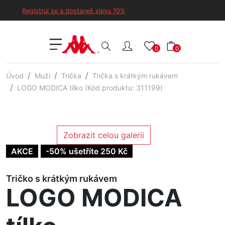
Registruj se a dostaneš slevu 10%
0
0
Úvod
Muži
Trička
Trička s krátkým rukávem
LOGO MODICA tílko (Kód produktu: 311199)
Zobrazit celou galerii
AKCE
-50% ušetříte 250 Kč
Tričko s krátkým rukávem
LOGO MODICA