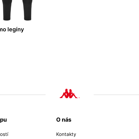
mo legíny
upu
O nás
ostí
Kontakty