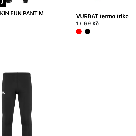
EJ
KIN FUN PANT M
VURBAT termo triko
1 069 Kč
L
XL