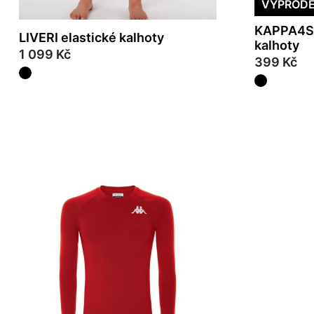
VÝPROD
KAPPA4S
LIVERI elastické kalhoty
kalhoty
1 099 Kč
399 Kč
L
XL
S