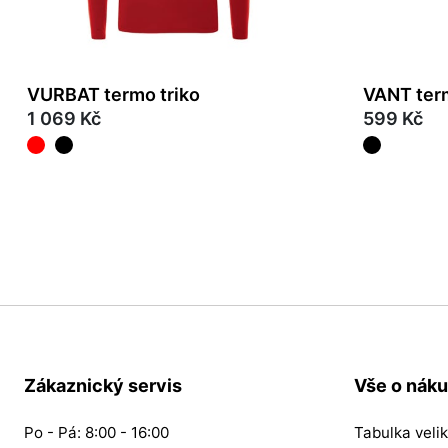
VURBAT termo triko
VANT ter
1 069 Kč
599 Kč
S
2XL
Zákaznický servis
Vše o nák
Po - Pá: 8:00 - 16:00
Tabulka velik