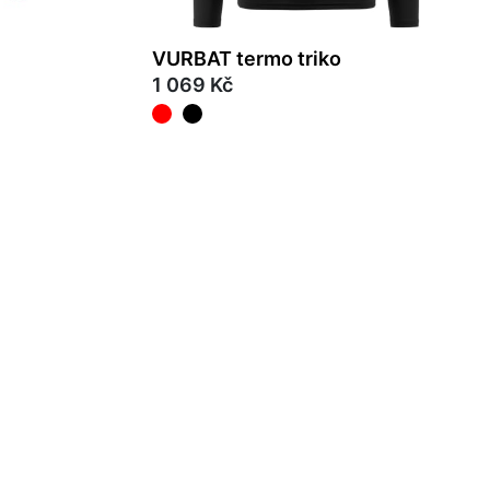
VURBAT termo triko
1 069 Kč
2XL
3XL