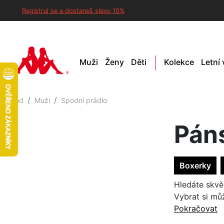
Registruj se a dostaneš slevu 10%
Muži
Ženy
Děti
Kolekce
Letní
Úvod
Muži
Spodní prádlo
Pán
Boxerky
Hledáte skvě
Vybrat si můž
Pokračovat