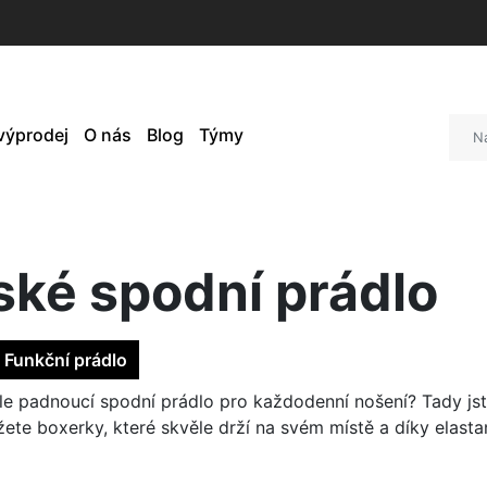
 výprodej
O nás
Blog
Týmy
ské spodní prádlo
Funkční prádlo
le padnoucí spodní prádlo pro každodenní nošení? Tady jst
ete boxerky, které skvěle drží na svém místě a díky elastan