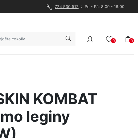
724 530 512
: Po - Pá: 8:00 - 16:00
0
0
SKIN KOMBAT
mo leginy
W)