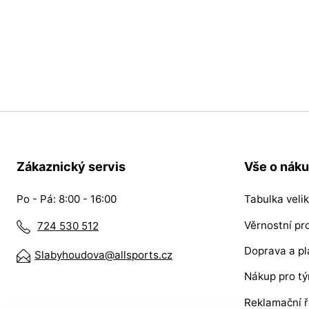
L
XL
Zákaznický servis
Vše o nák
Po - Pá: 8:00 - 16:00
Tabulka velik
Věrnostní p
724 530 512
Doprava a pl
Slabyhoudova@allsports.cz
Nákup pro t
Reklamační 