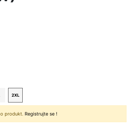
L
2XL
to produkt.
Registrujte se !