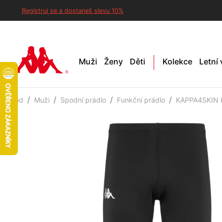
Registruj se a dostaneš slevu 10%
Muži
Ženy
Děti
Kolekce
Letní
Úvod
Muži
Spodní prádlo
Funkční prádlo
KAPPA4SKIN K