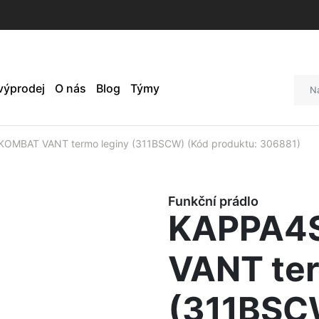
 výprodej
O nás
Blog
Týmy
OMBAT VANT termo leginy (311BSCW) (Kód produktu: 306881)
Funkční prádlo
KAPPA4
VANT ter
(311BSC