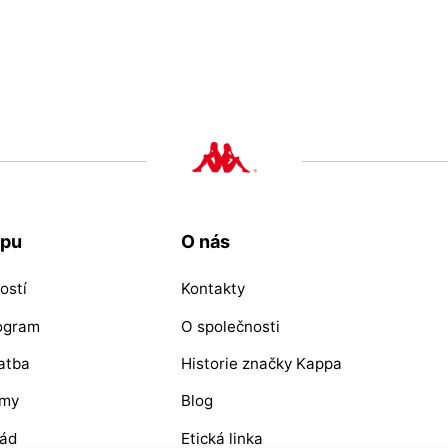
upu
O nás
ostí
Kontakty
rogram
O společnosti
atba
Historie značky Kappa
ýmy
Blog
řád
Etická linka