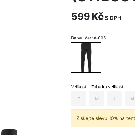
599
Kč
S DPH
Barva:
černá-005
Velikost
|
Tabulka velikostí
S
M
L
X
Získejte slevu 10% na ten