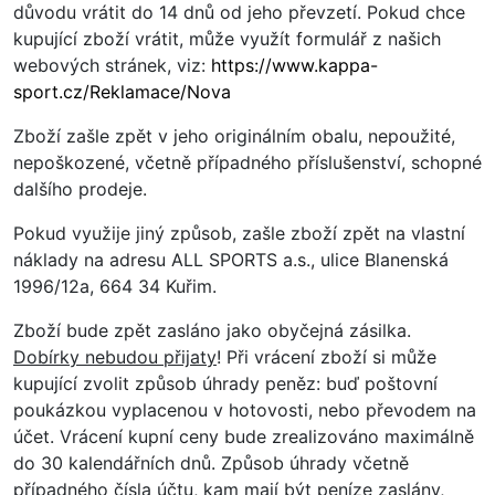
důvodu vrátit do 14 dnů od jeho převzetí. Pokud chce
kupující zboží vrátit, může využít formulář z našich
webových stránek, viz:
https://www.kappa-
sport.cz/Reklamace/Nova
Zboží zašle zpět v jeho originálním obalu, nepoužité,
nepoškozené, včetně případného příslušenství, schopné
dalšího prodeje.
Pokud využije jiný způsob, zašle zboží
zpět
na vlastní
náklady
na adresu ALL SPORTS a.s., ulice Blanenská
1996/12a, 664 34 Kuřim.
Zboží bude zpět zasláno jako obyčejná zásilka.
Dobírky nebudou přijaty
! Při vrácení zboží si může
kupující zvolit způsob úhrady peněz: buď poštovní
poukázkou vyplacenou v hotovosti, nebo převodem na
účet. Vrácení kupní ceny bude zrealizováno maximálně
do 30 kalendářních dnů. Způsob úhrady včetně
případného čísla účtu, kam mají být peníze zaslány,