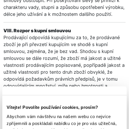
smlouvy odstoupit. Při poskytování slevy se přihlíží k
charakteru vady, stupni a způsobu opotřebení výrobku,
délce jeho užívání a k možnostem dalšího použití.
VIII. Rozpor s kupní smlouvou
Prodávající odpovídá kupujícímu za to, že prodávané
zboží je při převzetí kupujícím ve shodě s kupní
smlouvou, zejména, že je bez vad. Shodou s kupní
smlouvou se dále rozumí, že zboží má jakost a užitné
vlastnosti prodávajícím popisované, popřípadě jakost a
užitné vlastnosti pro tento druh zboží obvyklé, že
odpovídá požadavkům právních předpisů, je v tomu
odpovídajícím množství, míře nebo hmotnosti a
odpovídá účelu, který prodávající pro použití věci uvádí
nebo pro který se věc obvykle používá.
Vítejte! Povolíte používání cookies, prosím?
Kupující je povinen si zboží při převzetí řádně a
Abychom vám návštěvu na našem webu co nejvíce
důkladně zkontrolovat a prohlédnout. V případě, že
zpříjemnili a poskládali nabídku co je pro vás užitečná,
shledá na zboží vadu, je povinen ji bez zbytečného