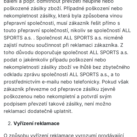
balení a popř. odmítnout převzetí neúplné nebo
poškozené zásilky zboží. Případné poškození nebo
nekompletnost zásilky, která byla způsobena vinou
přepravní společnosti, musí zákazník řešit přímo s
touto přepravní společností, nikoliv se společností ALL
SPORTS a.s. . Společnost ALL SPORTS a.s. nicméně
zajistí nutnou součinnost při reklamaci zákazníka. Z
toho důvodu doporučuje společnost ALL SPORTS a.s.
podat o jakémkoliv případu poškození nebo
nekompletnosti zásilky zboží ve lhůtě bez zbytečného
odkladu zprávu společnosti ALL SPORTS a.s., a to
prostřednictvím e-mailu nebo telefonicky. Pokud však
zákazník převezme od přepravce zásilku zjevně
poškozenou nebo nekompletní a potvrdí svým
podpisem převzetí takové zásilky, není možno
reklamaci dodatečně uplatnit.
Vyřízení reklamace
O způsobu vyřízení reklamace vyrozumí prodávající