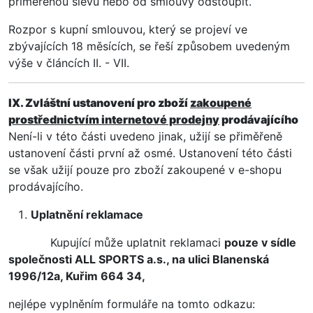
přiměřenou slevu nebo od smlouvy odstoupit.
Rozpor s kupní smlouvou, který se projeví ve
zbývajících 18 měsících, se řeší způsobem uvedeným
výše v článcích II. - VII.
IX. Zvláštní ustanovení pro zboží
zakoupené
prostřednictvím internetové prodejny
prodávajícího
Není-li v této části uvedeno jinak, užijí se přiměřeně
ustanovení části první až osmé. Ustanovení této části
se však užijí pouze pro zboží zakoupené v e-shopu
prodávajícího.
Uplatnění reklamace
Kupující může uplatnit reklamaci
pouze v sídle
společnosti ALL SPORTS a.s., na ulici Blanenská
1996/12a, Kuřim 664 34,
nejlépe vyplněním formuláře na tomto odkazu: