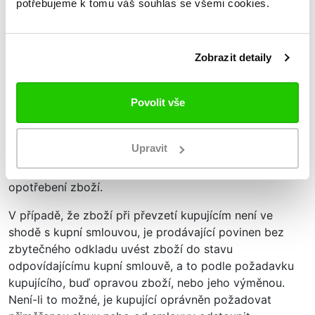
potřebujeme k tomu váš souhlas se všemi cookies.
odkladu oznámit prodávajícímu.
Rozpor s kupní smlouvou, který se projeví během šesti
měsíců ode dne převzetí zboží, se považuje za rozpor
Zobrazit detaily
existující již při jeho převzetí, pokud to neodporuje
povaze zboží nebo pokud se neprokáže opak. To
neplatí, pokud kupující před převzetím zboží o rozporu
Povolit vše
s kupní smlouvou věděl nebo rozpor s kupní smlouvou
sám způsobil. O případy, kdy to odporuje povaze
Upravit
zboží, se jedná zejména u změny vlastností zboží v
důsledku přirozené změny materiálu či v důsledku
opotřebení zboží.
V případě, že zboží při převzetí kupujícím není ve
shodě s kupní smlouvou, je prodávající povinen bez
zbytečného odkladu uvést zboží do stavu
odpovídajícímu kupní smlouvě, a to podle požadavku
kupujícího, buď opravou zboží, nebo jeho výměnou.
Není-li to možné, je kupující oprávněn požadovat