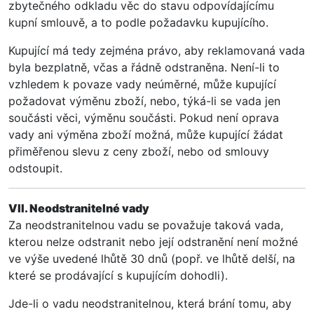
zbytečného odkladu věc do stavu odpovídajícímu
kupní smlouvě, a to podle požadavku kupujícího.
Kupující má tedy zejména právo, aby reklamovaná vada
byla bezplatně, včas a řádně odstraněna. Není-li to
vzhledem k povaze vady neúměrné, může kupující
požadovat výměnu zboží, nebo, týká-li se vada jen
součásti věci, výměnu součásti. Pokud není oprava
vady ani výměna zboží možná, může kupující žádat
přiměřenou slevu z ceny zboží, nebo od smlouvy
odstoupit.
VII. Neodstranitelné vady
Za neodstranitelnou vadu se považuje taková vada,
kterou nelze odstranit nebo její odstranění není možné
ve výše uvedené lhůtě 30 dnů (popř. ve lhůtě delší, na
které se prodávající s kupujícím dohodli).
Jde-li o vadu neodstranitelnou, která brání tomu, aby