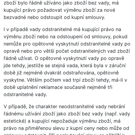
zboží bylo řádně užíváno jako zboží bez vady, má
kupující právo požadovat výměnu zboží za nové
bezvadné nebo odstoupit od kupní smlouvy.
I v případě vady odstranitelné má kupující právo na
výměnu zboží nebo na odstoupení od smlouvy, pokud
nemůže pro opětovné vyskytnutí odstranitelné vady po
opravě nebo pro větší počet odstranitelných vad zboží
řádně užívat. O opětovné vyskytnutí vady po opravě
jde tehdy, jestliže se stejná vada, která byla v záruční
době již nejméně dvakrát odstraňována, opětovně
vyskytne. Větším počtem vad trpí zboží tehdy, má-li v
době uplatnění reklamace současně nejméně tři
odstranitelné vady.
V případě, že charakter neodstranitelné vady nebrání
řádnému užívání zboží jako zboží bez vady (např. vady
estetické) a kupující nepožaduje výměnu zboží, má
právo na přiměřenou slevu z kupní ceny nebo může od