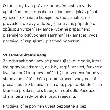
O tom, kdy bylo právo z odpovědnosti za vady
uplatněno, co je obsahem reklamace a jaký způsob
vyřízení reklamace kupující požaduje, jakož i o
provedení opravy a době jejího trvání, případně o
způsobu vyřízení reklamce (včetně případného
písemného odůvodnění zamítnutí reklamace), vydá
prodávající kupujícímu písemné potvrzení.
VI. Odstranitelné vady
Za odstranitelné vady se považují takové vady, které
lze opravou odstranit, aniž by utrpěl vzhled, funkce a
kvalita zboží a oprava může být provedena řádně ve
stanovené lhůtě. Lhůta pro odstranění vady nesmí
přesáhnout 30 kalendářních dnů, popř. dobu delší, na
které se prodávající s kupujícím dohodli. Posouzení
charakteru vady přísluší prodávajícímu.
Prodávající je povinen uvést bezplatně a bez