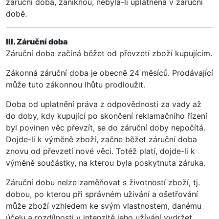
záruční doba, zaniknou, nebyla-li uplatněna v záruční
době.
III. Záruční doba
Záruční doba začíná běžet od převzetí zboží kupujícím.
Zákonná záruční doba je obecně 24 měsíců. Prodávající
může tuto zákonnou lhůtu prodloužit.
Doba od uplatnění práva z odpovědnosti za vady až
do doby, kdy kupující po skončení reklamačního řízení
byl povinen věc převzít, se do záruční doby nepočítá.
Dojde-li k výměně zboží, začne běžet záruční doba
znovu od převzetí nové věci. Totéž platí, dojde-li k
výměně součástky, na kterou byla poskytnuta záruka.
Záruční dobu nelze zaměňovat s životností zboží, tj.
dobou, po kterou při správném užívání a ošetřování
může zboží vzhledem ke svým vlastnostem, danému
účelu a rozdílnosti v intenzitě jeho užívání vydržet.