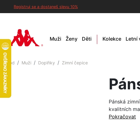
Registruj se a dostaneš slevu 10%
Muži
Ženy
Děti
Kolekce
Letní
Úvod
Muži
Doplňky
Zimní čepice
Pán
Pánská zimní
kvalitních ma
Pokračovat