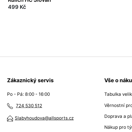
499 Kč
UNI
Zákaznický servis
Vše o nák
Po - Pá: 8:00 - 16:00
Tabulka velik
Věrnostní p
724 530 512
Doprava a pl
Slabyhoudova@allsports.cz
Nákup pro t