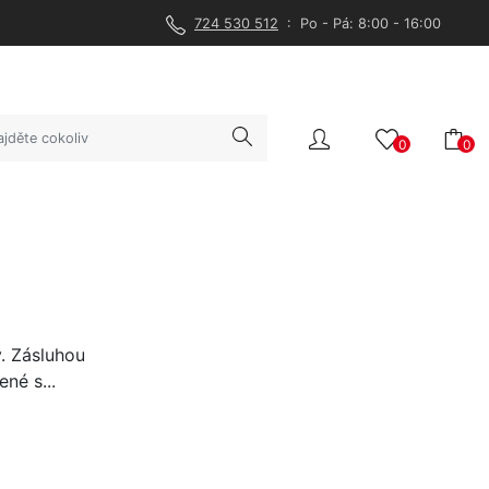
724 530 512
: Po - Pá: 8:00 - 16:00
0
0
. Zásluhou
né s...