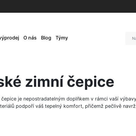
 výprodej
O nás
Blog
Týmy
ské zimní čepice
 čepice je nepostradatelným doplňkem v rámci vaší výbavy
teriálů podpoří váš tepelný komfort, přičemž pečlivě navrže