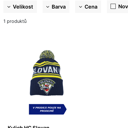
Nov
Velikost
Barva
Cena
1
produktů
Kulich HC Slovan