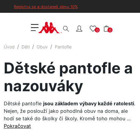
Registruj se a dostaneš slevu 10%
0
0
Úvod
Děti
Obuv
Pantofle
Dětské pantofle a
nazouváky
Dětské pantofle
jsou základem výbavy každé ratolesti
.
Nejen, že poslouží jako pohodlná obuv na doma, ale
hodí se také do školky či školy. Kromě toho mohou ...
Pokračovat