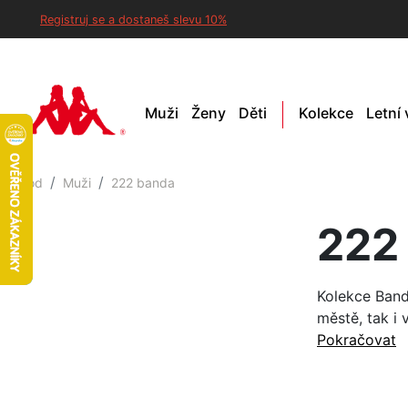
Registruj se a dostaneš slevu 10%
Muži
Ženy
Děti
Kolekce
Letní
Úvod
Muži
222 banda
222
Kolekce Band
městě, tak i 
Pokračovat