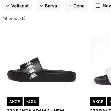
Nov
Velikost
Barva
Cena
19
produktů
AKCE
-40%
AKCE
222 BANDA ADAM 4 - NEW
222 BAND