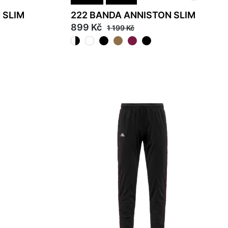
 SLIM
222 BANDA ANNISTON SLIM
899 Kč
1 199 Kč
S
M
L
XL
2XL