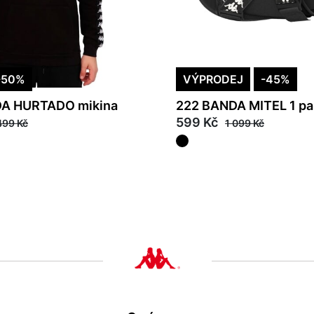
-50%
VÝPRODEJ
-45%
A HURTADO mikina
222 BANDA MITEL 1 pa
599 Kč
499 Kč
1 099 Kč
38
39
40
41