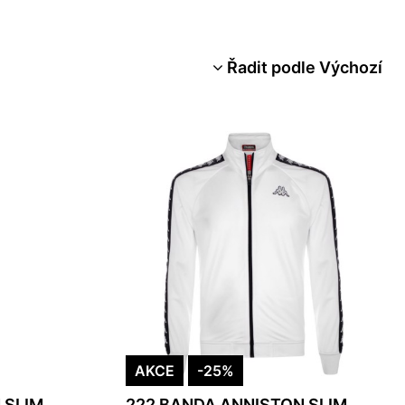
Řadit podle Výchozí
AKCE
-25%
 SLIM
222 BANDA ANNISTON SLIM