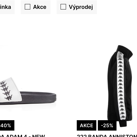
inka
Akce
Výprodej
-40%
AKCE
-25%
A ADAM 4 - NEW
222 BANDA ANNISTON