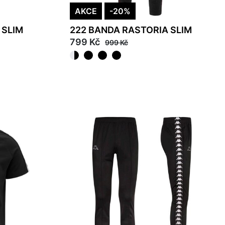
AKCE
-20%
 SLIM
222 BANDA RASTORIA SLIM
799 Kč
999 Kč
S
M
L
XL
2XL