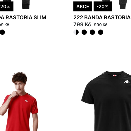
-20%
AKCE
-20%
A RASTORIA SLIM
222 BANDA RASTORIA
799 Kč
99 Kč
999 Kč
2XL
S
M
L
XL
2XL