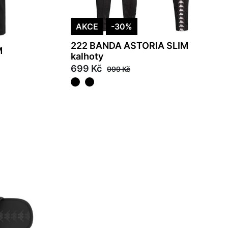
AKCE
-30%
222 BANDA ASTORIA SLIM
M
kalhoty
699 Kč
999 Kč
XL
2XL