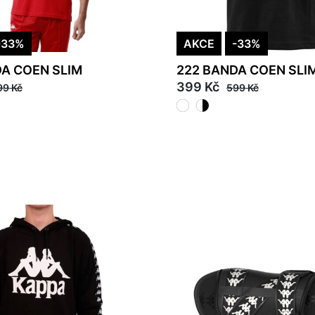
-33%
AKCE
-33%
DA COEN SLIM
222 BANDA COEN SLI
399 Kč
99 Kč
599 Kč
M
L
XL
2XL
3XL