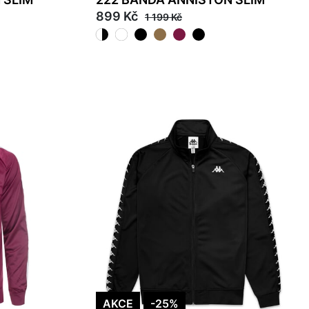
899 Kč
1 199 Kč
2XL
AKCE
-25%