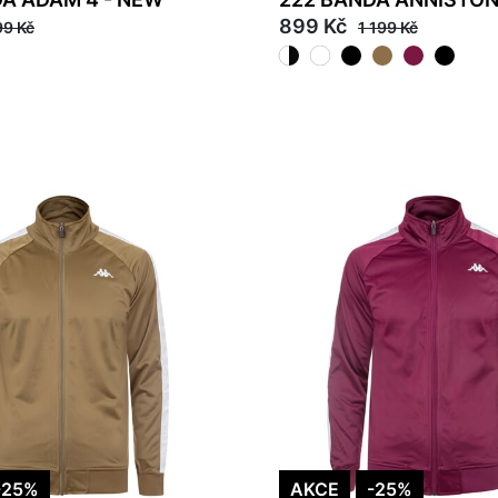
899 Kč
99 Kč
1 199 Kč
41
2XL
-25%
AKCE
-25%