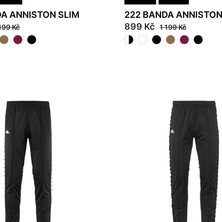
DA ANNISTON SLIM
222 BANDA ANNISTON
899 Kč
199 Kč
1 199 Kč
S
M
L