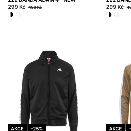
299 Kč
299 Kč
499 Kč
4
40
38
39
40
AKCE
-25%
AKCE