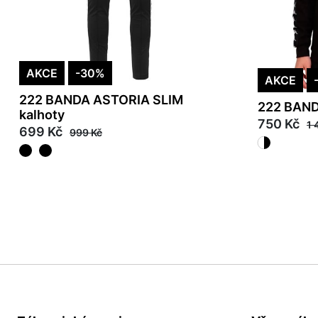
AKCE
-30%
AKCE
222 BANDA ASTORIA SLIM
222 BAND
kalhoty
750 Kč
1 
699 Kč
999 Kč
S
M
L
S
L
XL
2XL