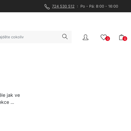
724 530 512
: Po - Pá: 8:00 - 16:00
0
0
le jak ve
kce ...