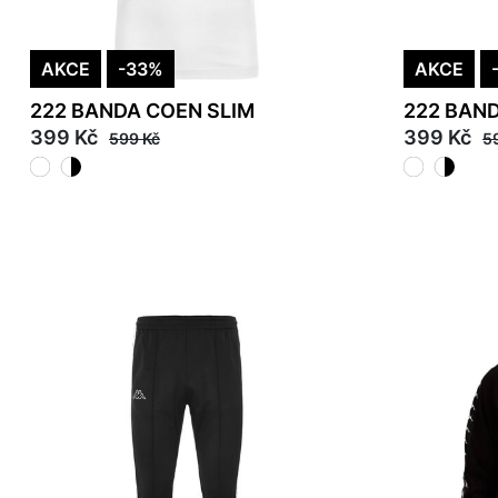
AKCE
-33%
AKCE
222 BANDA COEN SLIM
222 BAN
399 Kč
399 Kč
599 Kč
5
L
XL
2XL
3XL
L
XL
2XL