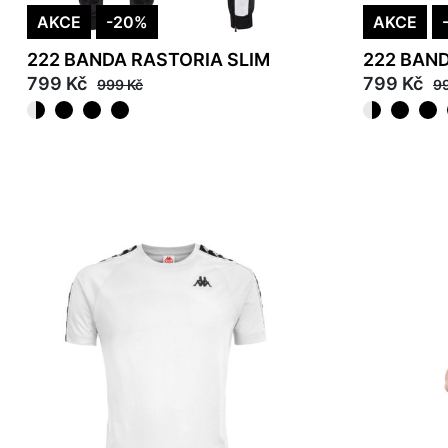
AKCE
-20%
AKCE
222 BANDA RASTORIA SLIM
222 BAND
799 Kč
799 Kč
999 Kč
9
L
XL
XS
M
L
XL