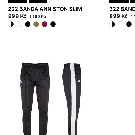
222 BANDA ANNISTON SLIM
222 BAN
899 Kč
899 Kč
1 199 Kč
1 
M
L
XL
2XL
S
M
L
2XL