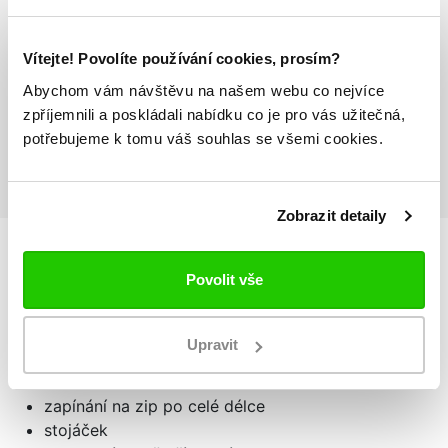
Doprava nad 1000 Kč
ZDARMA
Vítejte! Povolíte používání cookies, prosím?
Abychom vám návštěvu na našem webu co nejvíce
zpříjemnili a poskládali nabídku co je pro vás užitečná,
Vrácení zboží
potřebujeme k tomu váš souhlas se všemi cookies.
do 14 dnů ZDARMA
Zobrazit detaily
Povolit vše
Podrobnosti
o produktu
Pánská mikina 222 BANDA ANNISTON SLIM
Upravit
retro kolekce 222 BANDA
zapínání na zip po celé délce
stojáček