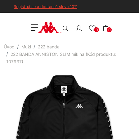
Registruj se a dostaneš slevu 10%
0
0
Úvod
Muži
222 banda
222 BANDA ANNISTON SLIM mikina (Kód produktu:
107937)