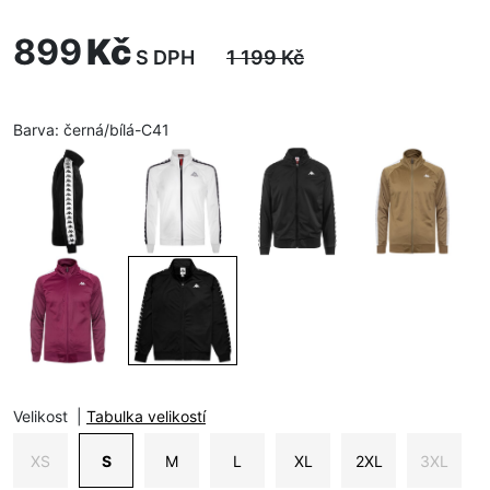
899
Kč
S DPH
1 199
Kč
Barva:
černá/bílá-C41
Velikost
|
Tabulka velikostí
XS
S
M
L
XL
2XL
3XL