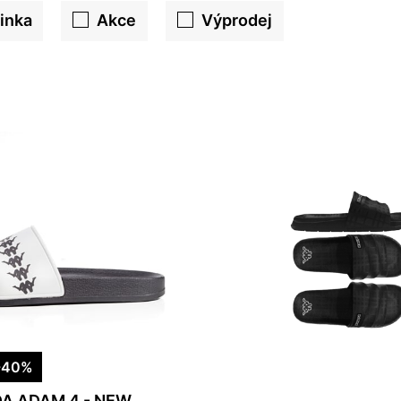
inka
Akce
Výprodej
-40%
A ADAM 4 - NEW