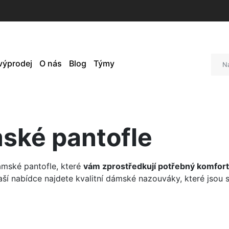
 výprodej
O nás
Blog
Týmy
ské pantofle
ámské pantofle, které
vám zprostředkují potřebný komfort
aší nabídce najdete kvalitní dámské nazouváky, které jsou s