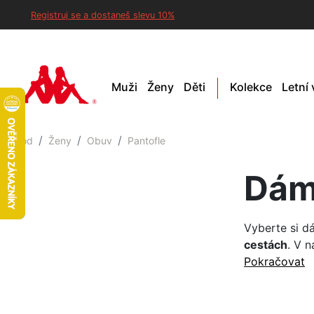
Registruj se a dostaneš slevu 10%
Muži
Ženy
Děti
Kolekce
Letní
Úvod
Ženy
Obuv
Pantofle
Dám
Vyberte si d
cestách
. V n
Pokračovat