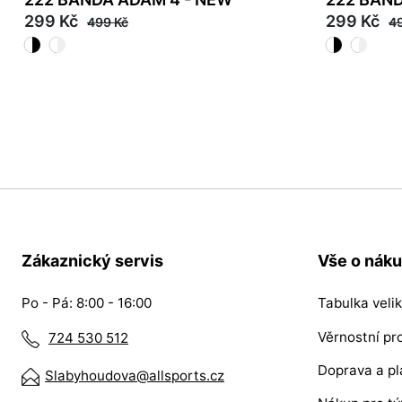
299 Kč
299 Kč
499 Kč
4
40
38
39
40
Zákaznický servis
Vše o nák
Po - Pá: 8:00 - 16:00
Tabulka velik
Věrnostní p
724 530 512
Doprava a pl
Slabyhoudova@allsports.cz