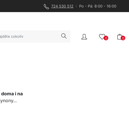
724 530 512
: Po - Pá: 8:00 - 16:00
0
0
 doma i na
ynony...