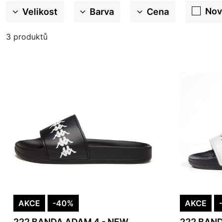
Nov
Velikost
Barva
Cena
3
produktů
AKCE
-40%
AKCE
222 BANDA ADAM 4 - NEW
222 BAND