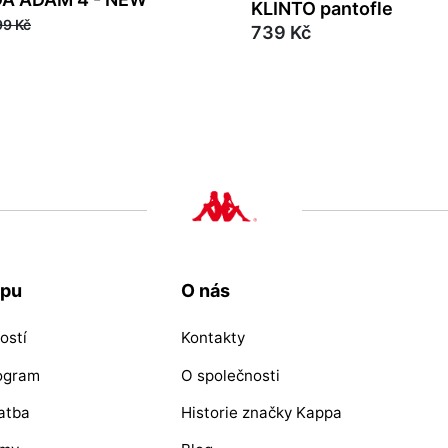
KLINTO pantofle
99 Kč
739 Kč
39
40
42
43
44
45
46
41
upu
O nás
ostí
Kontakty
rogram
O společnosti
atba
Historie značky Kappa