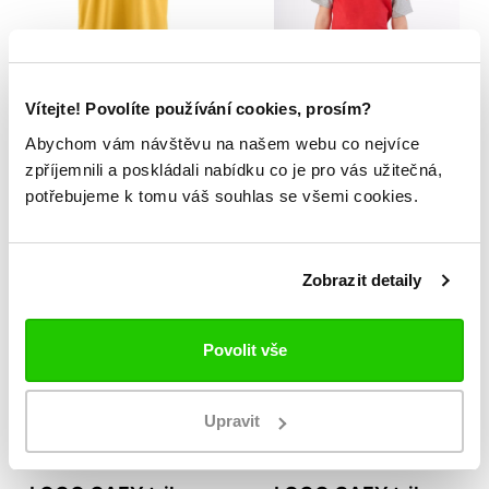
LOGO CAFY triko
DOVO triko JR
Vítejte! Povolíte používání cookies, prosím?
JR
459 Kč
Abychom vám návštěvu na našem webu co nejvíce
399 Kč
zpříjemnili a poskládali nabídku co je pro vás užitečná,
potřebujeme k tomu váš souhlas se všemi cookies.
Zobrazit detaily
Povolit vše
Upravit