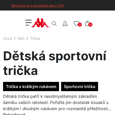
Registruj se a dostaneš slevu 10%
0
0
Úvod
Děti
Trička
Dětská sportovní
trička
Trička s krátkým rukávem
Sportovní trička
Dětská trička patří k neodmyslitelným základům
šatníku vašich ratolestí. Pořiďte jim dostatek kousků s
krátkým i dlouhým rukávem pro rozmanité příležitosti...
Pokračovat