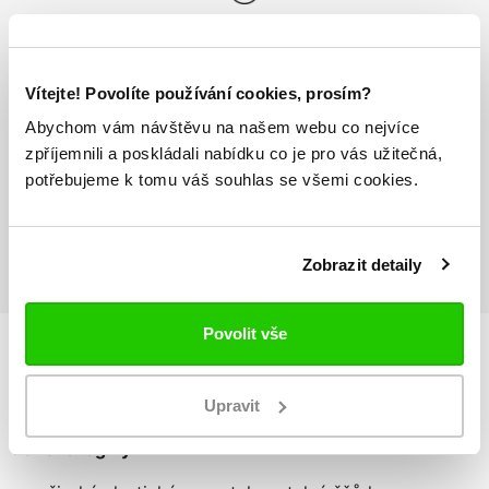
Odesíláme do 24h
Vše máme skladem
Vítejte! Povolíte používání cookies, prosím?
Doprava nad 1000 Kč
Abychom vám návštěvu na našem webu co nejvíce
ZDARMA
zpříjemnili a poskládali nabídku co je pro vás užitečná,
potřebujeme k tomu váš souhlas se všemi cookies.
Vrácení zboží
do 14 dnů ZDARMA
Zobrazit detaily
Povolit vše
Podrobnosti
o produktu
Upravit
Pánské legíny LIVERI