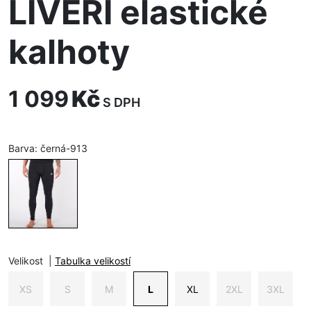
LIVERI elastické
kalhoty
1 099
Kč
S DPH
Barva:
černá-913
Velikost
|
Tabulka velikostí
XS
S
M
L
XL
2XL
3XL