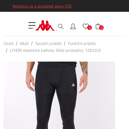
Registruj se a dostaneš slevu 10%
0
0
Úvod
Muži
Spodní prádlo
Funkční prádlo
LIVERI elastické kalhoty (Kód produktu: 128302)