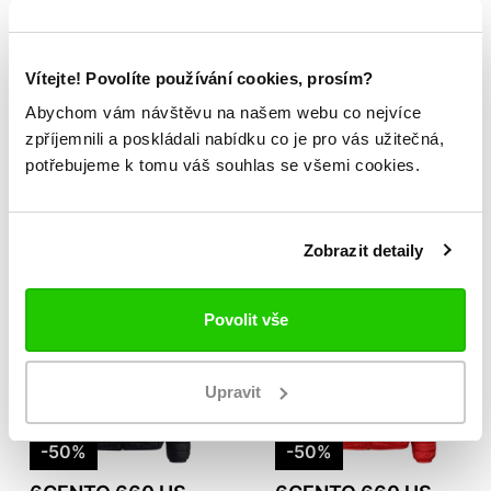
Vítejte! Povolíte používání cookies, prosím?
-31%
-33%
Abychom vám návštěvu na našem webu co nejvíce
6CENTO 602C US
6CENTO 602F US
zpříjemnili a poskládali nabídku co je pro vás užitečná,
10 999 Kč
9 999 Kč
15 999 Kč
14 999 Kč
potřebujeme k tomu váš souhlas se všemi cookies.
Zobrazit detaily
Povolit vše
Upravit
-50%
-50%