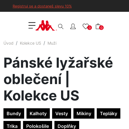
Registruj se a dostaneš slevu 10%
0
0
Úvod
Kolekce US
Muži
Pánské lyžařské
oblečení |
Kolekce US
Bundy
Kalhoty
Vesty
Mikiny
Tepláky
Trika
Polokošile
Doplňky