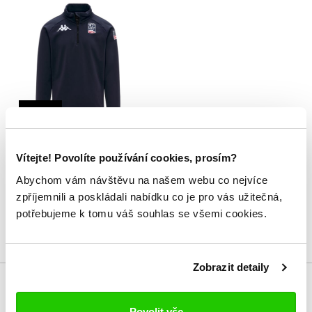
-20%
8CENTO 821 US
1 599 Kč
1 999 Kč
Vítejte! Povolíte používání cookies, prosím?
Abychom vám návštěvu na našem webu co nejvíce
zpříjemnili a poskládali nabídku co je pro vás užitečná,
potřebujeme k tomu váš souhlas se všemi cookies.
Zobrazit detaily
Povolit vše