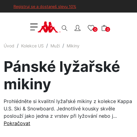
Registruj se a dostaneš slevu 10%
0
0
Úvod
Kolekce US
Muži
Mikiny
Pánské lyžařské
mikiny
Prohlédněte si kvalitní lyžařské mikiny z kolekce Kappa
U.S. Ski & Snowboard. Jednotlivé kousky skvěle
poslouží jako jedna z vrstev při lyžování nebo j...
Pokračovat