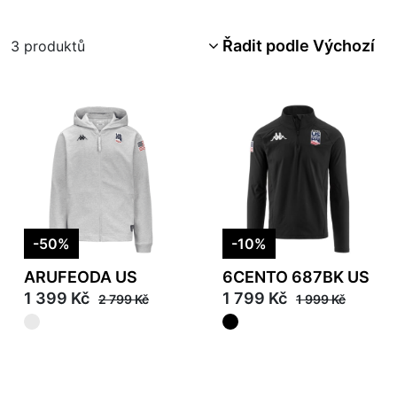
Řadit podle Výchozí
3
produktů
-50%
-10%
ARUFEODA US
6CENTO 687BK US
1 399 Kč
1 799 Kč
2 799 Kč
1 999 Kč