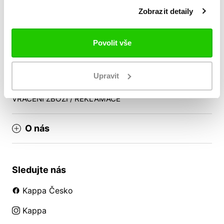
Věrnostní program
Zobrazit detaily
Doprava a platba
Nákup pro týmy
Povolit vše
Reklamační řád
Upravit
Obchodní podmínky
VRÁCENÍ ZBOŽÍ / REKLAMACE
O nás
Sledujte nás
Kappa Česko
Kappa