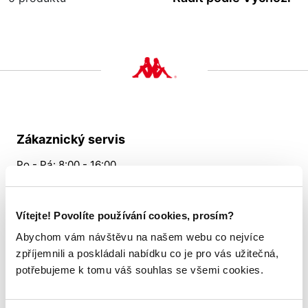
Zákaznický servis
Po - Pá: 8:00 - 16:00
724 530 512
Vítejte! Povolíte používání cookies, prosím?
Slabyhoudova@allsports.cz
Abychom vám návštěvu na našem webu co nejvíce
zpříjemnili a poskládali nabídku co je pro vás užitečná,
Vše o nákupu
potřebujeme k tomu váš souhlas se všemi cookies.
Tabulka velikostí