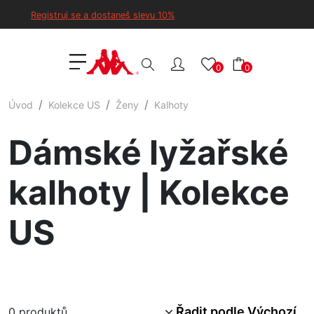
Registruj se a dostaneš slevu 10%
0
0
Úvod
Kolekce US
Ženy
Kalhoty
Dámské lyžařské
kalhoty | Kolekce
US
Řadit podle Výchozí
0
produktů