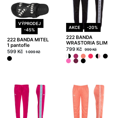
VÝPRODEJ
AKCE
-20%
-45%
222 BANDA
222 BANDA MITEL
WRASTORIA SLIM
1 pantofle
799 Kč
999 Kč
599 Kč
1 099 Kč