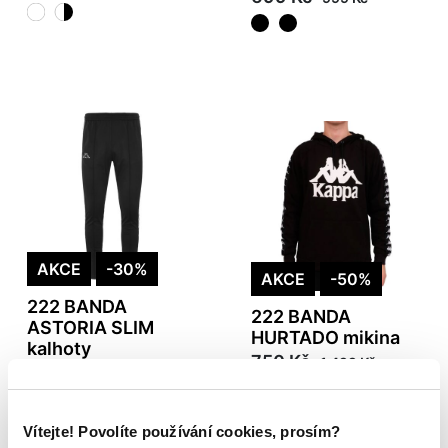
AKCE
-30%
AKCE
-50%
222 BANDA
222 BANDA
ASTORIA SLIM
HURTADO mikina
kalhoty
750 Kč
1 499 Kč
699 Kč
999 Kč
Vítejte! Povolíte používání cookies, prosím?