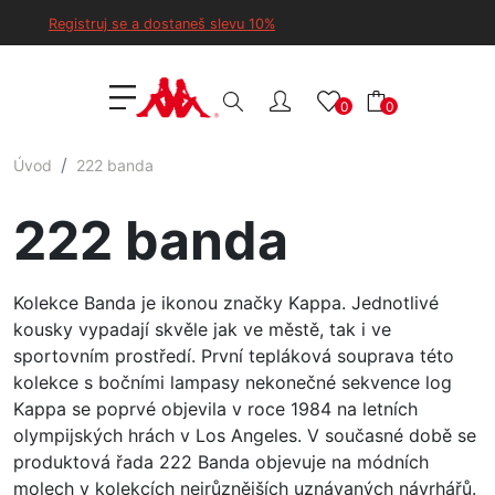
Registruj se a dostaneš slevu 10%
0
0
Úvod
222 banda
222 banda
Kolekce Banda je ikonou značky Kappa. Jednotlivé
kousky vypadají skvěle jak ve městě, tak i ve
sportovním prostředí. První tepláková souprava této
kolekce s bočními lampasy nekonečné sekvence log
Kappa se poprvé objevila v roce 1984 na letních
olympijských hrách v Los Angeles. V současné době se
produktová řada 222 Banda objevuje na módních
molech v kolekcích nejrůznějších uznávaných návrhářů.