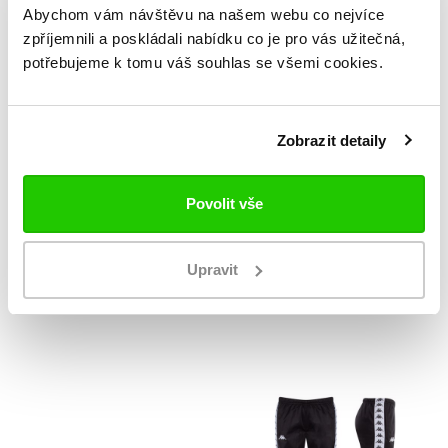
Abychom vám návštěvu na našem webu co nejvíce
zpříjemnili a poskládali nabídku co je pro vás užitečná,
potřebujeme k tomu váš souhlas se všemi cookies.
Zobrazit detaily
AKCE
-50%
Povolit vše
AKCE
-50%
222 BANDA ANEN
222 BANDA APAN
legíny
299 Kč
Upravit
599 Kč
499 Kč
999 Kč