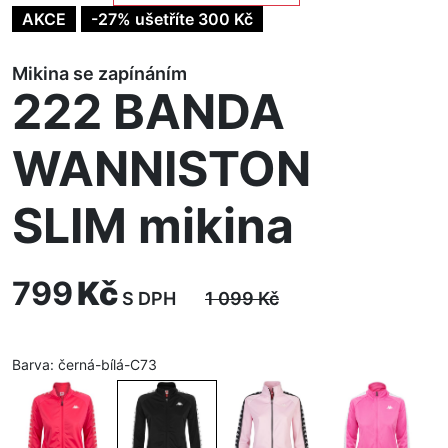
AKCE
-27% ušetříte 300 Kč
Mikina se zapínáním
222 BANDA
WANNISTON
SLIM mikina
799
Kč
S DPH
1 099
Kč
Barva:
černá-bílá-C73