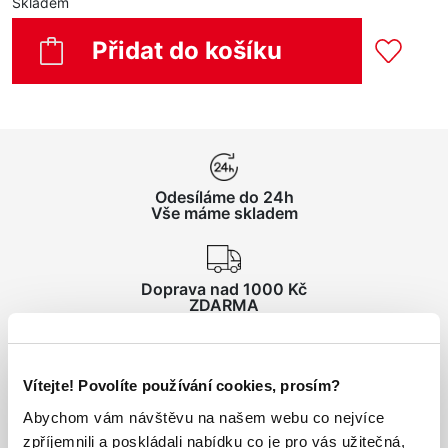
Skladem
Přidat do košíku
Odesíláme do 24h
Vše máme skladem
Doprava nad 1000 Kč
ZDARMA
Vrácení zboží
Vítejte! Povolíte používání cookies, prosím?
do 14 dnů ZDARMA
Abychom vám návštěvu na našem webu co nejvíce
zpříjemnili a poskládali nabídku co je pro vás užitečná,