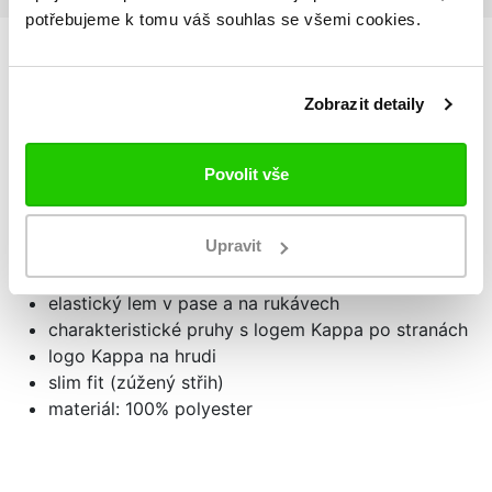
potřebujeme k tomu váš souhlas se všemi cookies.
Podrobnosti
o produktu
Zobrazit detaily
Dámská mikina 222 BANDA WANNISTON
Povolit vše
retro kolekce 222 BANDA
zapínání na zip po celé délce
Upravit
stojáček
postranní volně přístupní kapsy
elastický lem v pase a na rukávech
charakteristické pruhy s logem Kappa po stranách
logo Kappa na hrudi
slim fit (zúžený střih)
materiál: 100% polyester