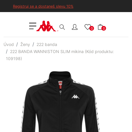
Registruj se a dostaneš slevu 10%
0
0
Úvod
Ženy
222 banda
222 BANDA WANNISTON SLIM mikina (Kód produktu:
109198)