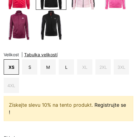
Velikost
|
Tabulka velikostí
XS
S
M
L
XL
2XL
3XL
4XL
Získejte slevu 10% na tento produkt.
Registrujte se
!