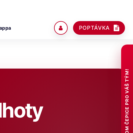
POPTÁVKA
appa
CUSTOM ČEPICE PRO VÁŠ TÝM!
lhoty