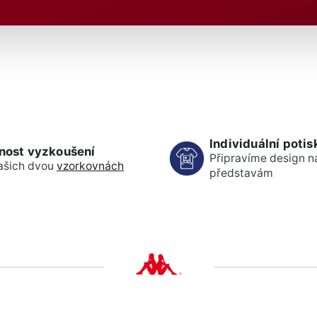
Individuální potis
nost vyzkoušení
Připravíme design n
ašich dvou
vzorkovnách
představám