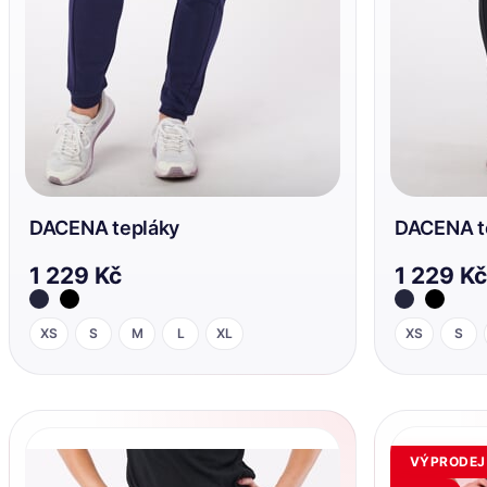
DACENA tepláky
DACENA t
1 229 Kč
1 229 Kč
XS
S
M
L
XL
XS
S
VÝPRODEJ