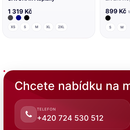
899 Kč
1 319 Kč
1
XS
S
M
XL
2XL
S
M
Chcete nabídku na m
TELEFON
+420 724 530 512