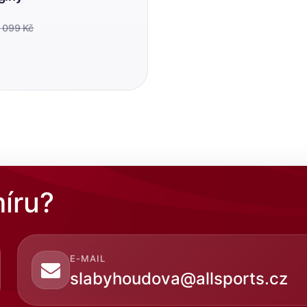
 099 Kč
íru?
E-MAIL
slabyhoudova@allsports.cz