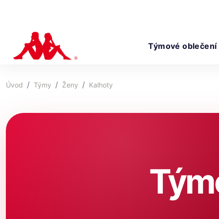
Týmové oblečení
Úvod
Týmy
Ženy
Kalhoty
Týmo