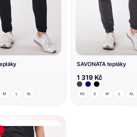
epláky
SAVONATA tepláky
1 319 Kč
M
L
XL
XS
S
M
L
XL