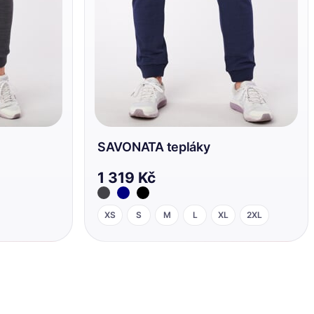
SAVONATA tepláky
1 319 Kč
XS
S
M
L
XL
2XL