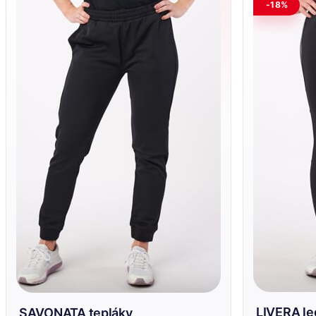
-18%
LIVERA le
SAVONATA tepláky