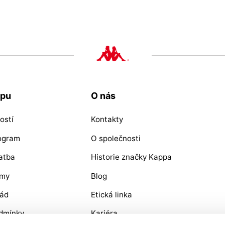
upu
O nás
ostí
Kontakty
rogram
O společnosti
atba
Historie značky Kappa
ýmy
Blog
řád
Etická linka
dmínky
Kariéra