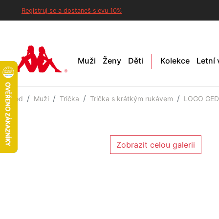
Registruj se a dostaneš slevu 10%
Muži
Ženy
Děti
Kolekce
Letní
Úvod
Muži
Trička
Trička s krátkým rukávem
LOGO GEDG
Zobrazit celou galerii