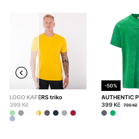
-50%
LOGO KAFERS triko
AUTHENTIC 
399 Kč
399 Kč
799 Kč
M
XS
S
M
L
XL
2XL
3XL