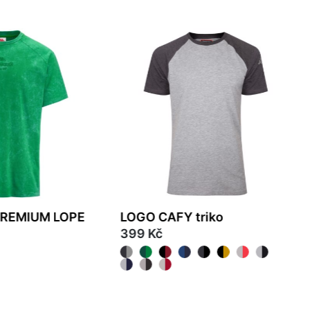
PREMIUM LOPE
LOGO CAFY triko
399 Kč
XS
S
L
XL
2XL