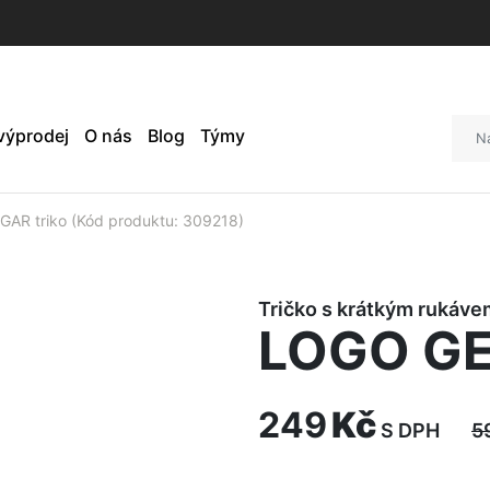
 výprodej
O nás
Blog
Týmy
AR triko (Kód produktu: 309218)
Tričko s krátkým rukáve
LOGO GE
249
Kč
S DPH
5