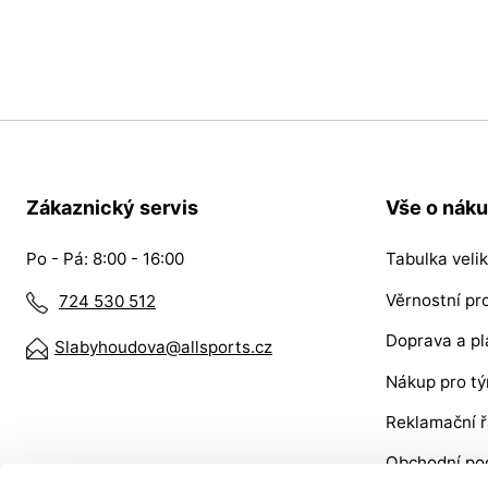
Zákaznický servis
Vše o nák
Po - Pá: 8:00 - 16:00
Tabulka velik
Věrnostní p
724 530 512
Doprava a pl
Slabyhoudova@allsports.cz
Nákup pro t
Reklamační 
Obchodní po