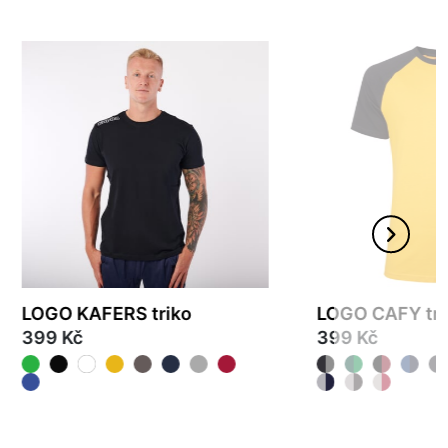
LOGO KAFERS triko
LOGO CAFY tri
399 Kč
399 Kč
XS
S
M
L
XL
2XL
3XL
4XL
XS
S
M
L
XL
2X