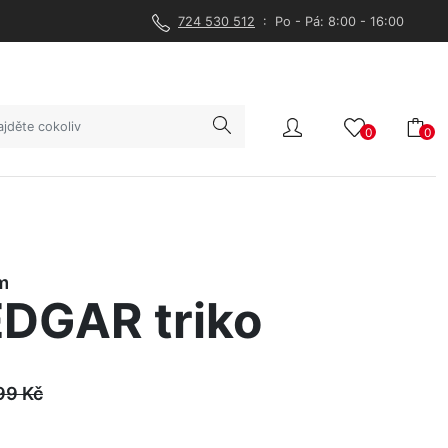
724 530 512
: Po - Pá: 8:00 - 16:00
0
0
m
DGAR triko
99
Kč