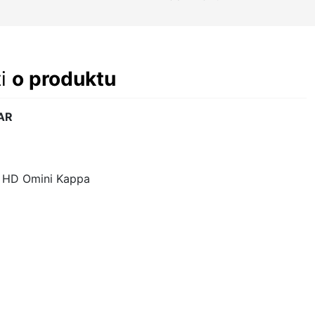
ti
o produktu
AR
m HD Omini Kappa