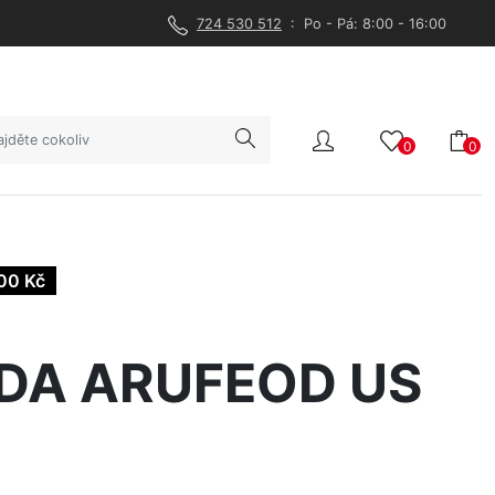
724 530 512
: Po - Pá: 8:00 - 16:00
0
0
00 Kč
DA ARUFEOD US