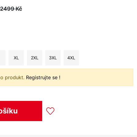
2499
Kč
XL
2XL
3XL
4XL
to produkt.
Registrujte se !
ošíku