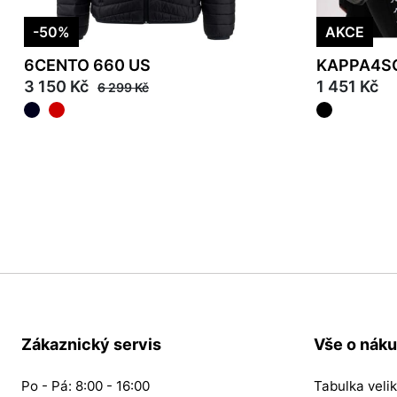
-50%
AKCE
6CENTO 660 US
KAPPA4S
3 150 Kč
1 451 Kč
6 299 Kč
S
M
L
2XL
3XL
L
Zákaznický servis
Vše o nák
Po - Pá: 8:00 - 16:00
Tabulka velik