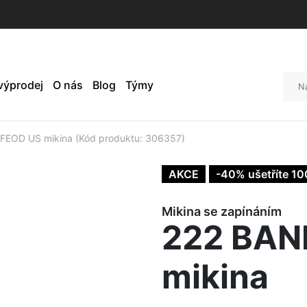
 výprodej
O nás
Blog
Týmy
EOD US mikina (Kód produktu: 306357)
AKCE
-40% ušetříte 10
Mikina se zapínáním
222 BAN
mikina