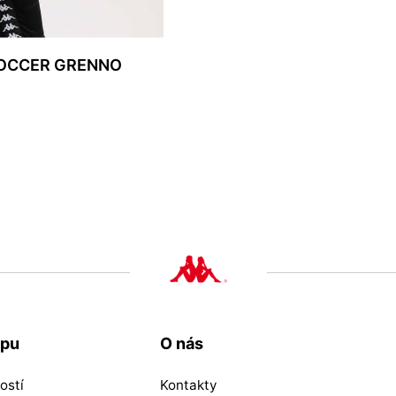
OCCER GRENNO
upu
O nás
ostí
Kontakty