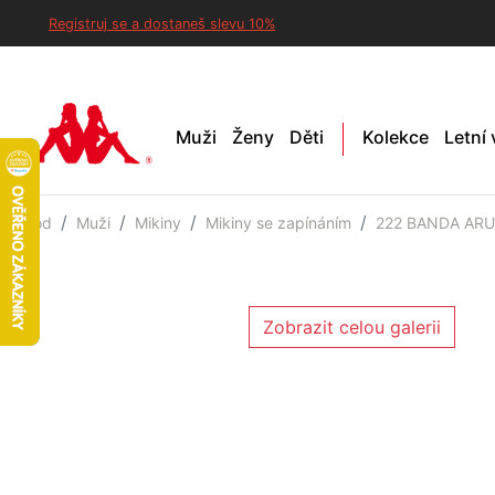
Registruj se a dostaneš slevu 10%
Muži
Ženy
Děti
Kolekce
Letní
Úvod
Muži
Mikiny
Mikiny se zapínáním
222 BANDA ARUF
Zobrazit celou galerii