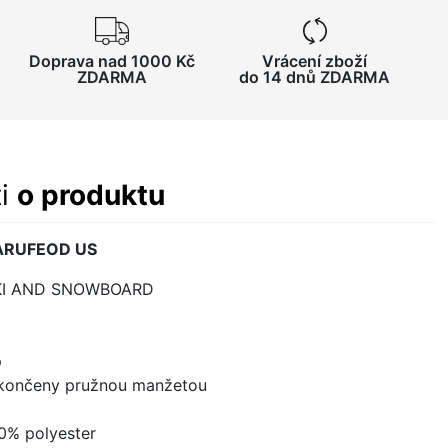
Doprava nad 1000 Kč
Vrácení zboží
ZDARMA
do 14 dnů ZDARMA
ti
o produktu
 ARUFEOD US
 SKI AND SNOWBOARD
p
akončeny pružnou manžetou
20% polyester