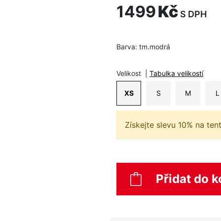
1499
Kč
S DPH
Barva:
tm.modrá
Velikost
|
Tabulka velikostí
XS
S
M
L
Získejte slevu 10% na ten
Přidat do k