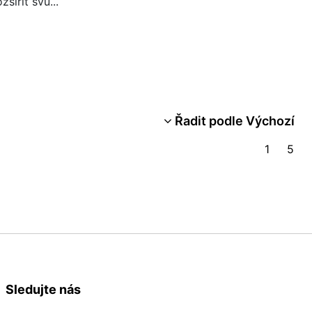
šířit svů...
Řadit podle Výchozí
1
5
Sledujte nás