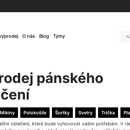
 výprodej
O nás
Blog
Týmy
rodej pánského
ečení
Mikiny
Polokošile
Šortky
Svetry
Trička
Pl
valitní oblečení, které bude vyhovovat vašim potřebám. V r