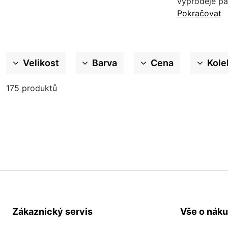
výprodeje pán
Pokračovat
Velikost
Barva
Cena
Kole
175
produktů
Zákaznický servis
Vše o nák