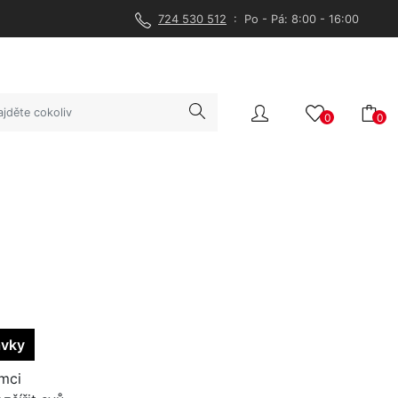
724 530 512
: Po - Pá: 8:00 - 16:00
0
0
avky
ámci