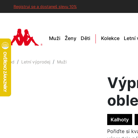
Registruj se a dostaneš slevu 10%
Muži
Ženy
Děti
Kolekce
Letní
Úvod
Letní výprodej
Muži
Výp
obl
Kalhoty
Pořiďte si k