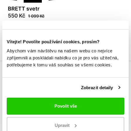
BRETT svetr
550 Kč
1 099 Kč
Vítejte! Povolíte používání cookies, prosím?
Abychom vám návštěvu na našem webu co nejvíce
zpříjemnili a poskládali nabídku co je pro vás užitečná,
potřebujeme k tomu váš souhlas se všemi cookies.
Zobrazit detaily
Zákaznický servis
Po - Pá: 8:00 - 16:00
Povolit vše
724 530 512
Slabyhoudova@allsports.cz
Upravit