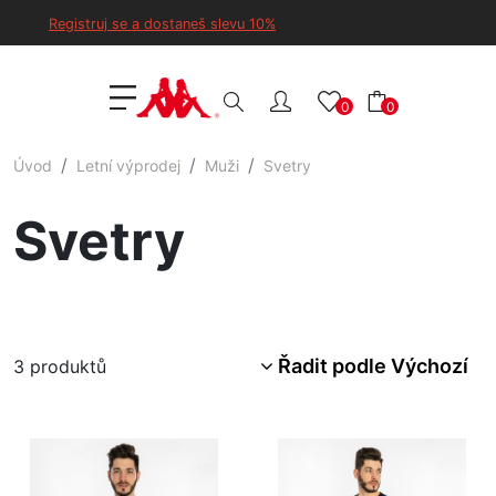
Registruj se a dostaneš slevu 10%
0
0
Úvod
Letní výprodej
Muži
Svetry
Svetry
Řadit podle Výchozí
3
produktů