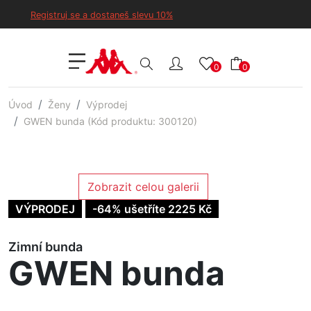
Registruj se a dostaneš slevu 10%
0
0
Úvod
Ženy
Výprodej
GWEN bunda (Kód produktu: 300120)
Zobrazit celou galerii
VÝPRODEJ
-64% ušetříte 2225 Kč
Zimní bunda
GWEN bunda