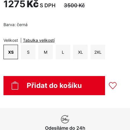
1275
Kč
S DPH
3500
Kč
Barva:
černá
Velikost
|
Tabulka velikostí
XS
S
M
L
XL
2XL
Přidat do košíku
Odesíláme do 24h