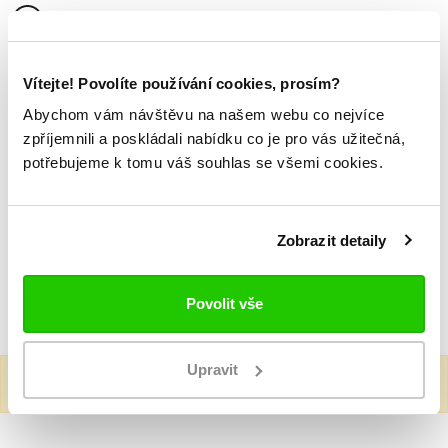
Podrobnosti
o produktu
Dámský rolák Cara
Vítejte! Povolíte používání cookies, prosím?
značka Robe di Kappa
Abychom vám návštěvu na našem webu co nejvíce
dlouhý rukáv
zpříjemnili a poskládali nabídku co je pro vás užitečná,
žebrovaný materiál
potřebujeme k tomu váš souhlas se všemi cookies.
SLIM FIT
materiál: 57% bavlna,38% polyester, 5% elastan
Zobrazit detaily
Mohlo by se vám
Povolit vše
TAKÉ LÍBIT
Upravit
Nenalezeny žádné produkty