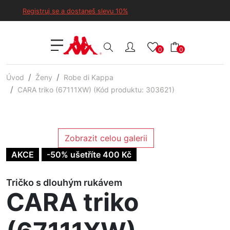
Registruj se a dostaneš slevu 10%
0
0
Úvod
Ženy
Robe di Kappa
CARA triko (67111XW) (Kód produktu: 303621)
Zobrazit celou galerii
AKCE
-50% ušetříte 400 Kč
Tričko s dlouhým rukávem
CARA triko