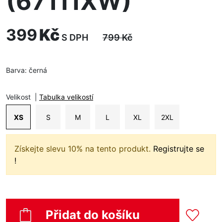
(67111XW)
399
Kč
S DPH
799
Kč
Barva:
černá
Velikost
|
Tabulka velikostí
XS
S
M
L
XL
2XL
Získejte slevu 10% na tento produkt.
Registrujte se
!
Přidat do košíku