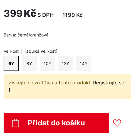
399
Kč
S DPH
1199
Kč
Barva:
černá/oranžová
Velikost
|
Tabulka velikostí
6Y
8Y
10Y
12Y
14Y
Získejte slevu 10% na tento produkt.
Registrujte se
!
Přidat do košíku