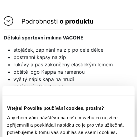
Podrobnosti
o produktu
Dětská sportovní mikina VACONE
stojáček, zapínání na zip po celé délce
postranní kapsy na zip
rukávy a pas zakončeny elastickým lemem
obšité logo Kappa na ramenou
vyšitý nápis kapa na hrudi
přiléhavý střih slim fit
materiál: 100% polyester
Vítejte! Povolíte používání cookies, prosím?
Abychom vám návštěvu na našem webu co nejvíce
Mohlo by se vám
zpříjemnili a poskládali nabídku co je pro vás užitečná,
TAKÉ LÍBIT
potřebujeme k tomu váš souhlas se všemi cookies.