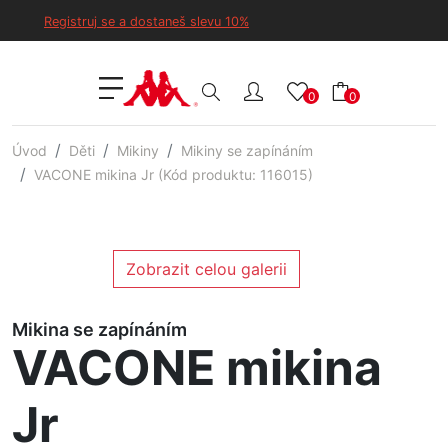
Registruj se a dostaneš slevu 10%
0
0
Úvod
Děti
Mikiny
Mikiny se zapínáním
VACONE mikina Jr (Kód produktu: 116015)
Zobrazit celou galerii
Mikina se zapínáním
VACONE mikina
Jr