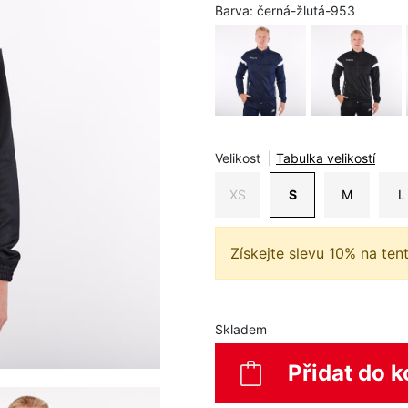
Barva:
černá-žlutá-953
Velikost
|
Tabulka velikostí
XS
S
M
L
Získejte slevu 10% na ten
Skladem
Přidat do k