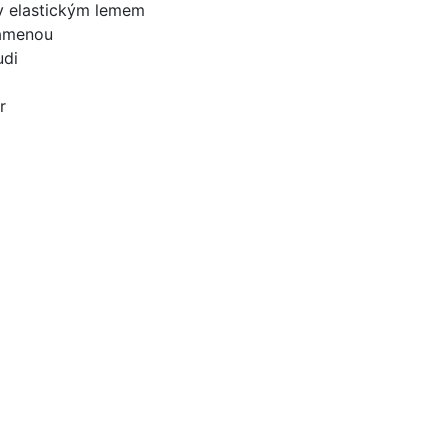
y elastickým lemem
ramenou
udi
r