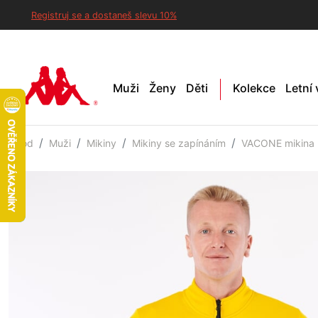
Registruj se a dostaneš slevu 10%
Muži
Ženy
Děti
Kolekce
Letní
Úvod
Muži
Mikiny
Mikiny se zapínáním
VACONE mikina 