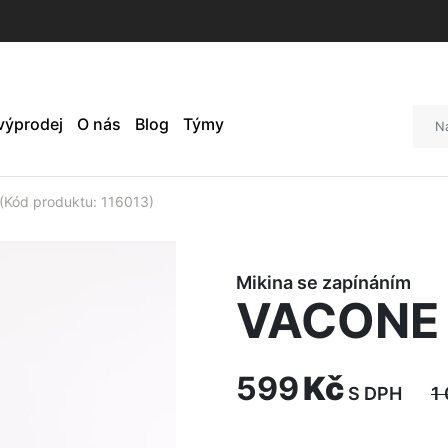
 výprodej
O nás
Blog
Týmy
(Kód produktu: 116013)
Mikina se zapínáním
VACONE 
599
Kč
S DPH
1