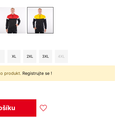
XL
2XL
3XL
4XL
to produkt.
Registrujte se !
ošíku