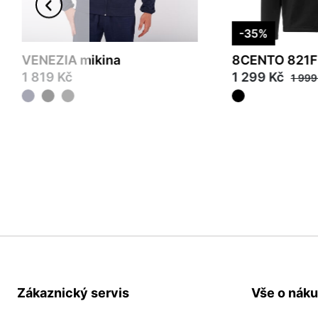
-35%
VENEZIA mikina
8CENTO 821
1 819 Kč
1 299 Kč
1 999
M
L
XL
2XL
M
L
XL
2XL
3X
Zákaznický servis
Vše o nák