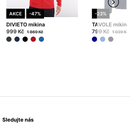
AKCE
-47%
-23%
DIVIETO mikina
TAVOLE mikina
999 Kč
799 Kč
1 869 Kč
1 039 Kč
S
M
L
XL
2XL
3XL
2XL
3XL
Sledujte nás