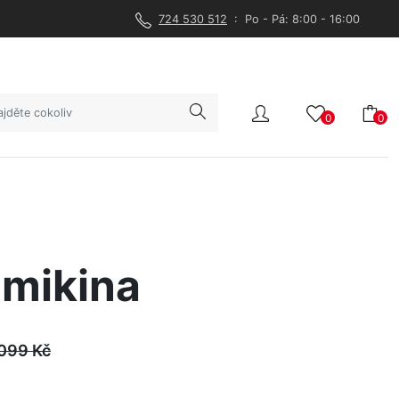
724 530 512
: Po - Pá: 8:00 - 16:00
0
0
mikina
 099
Kč