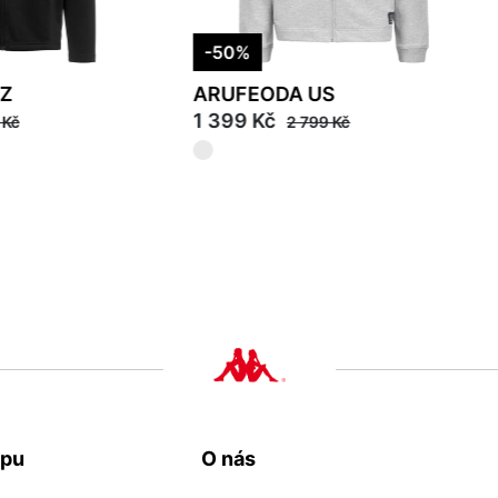
-50%
FZ
ARUFEODA US
1 399 Kč
 Kč
2 799 Kč
L
2XL
3XL
upu
O nás