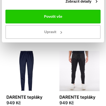
Zobrazit detaily
Povolit vše
LOGO DASOL
LOGO DASOL
449 Kč
449 Kč
Upravit
DARENTE tepláky
DARENTE tepláky
949 Kč
949 Kč