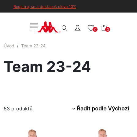
Registruj se a dostaneš slevu 10%
0
0
Úvod
Team 23-24
Team 23-24
Řadit podle Výchozí
53
produktů