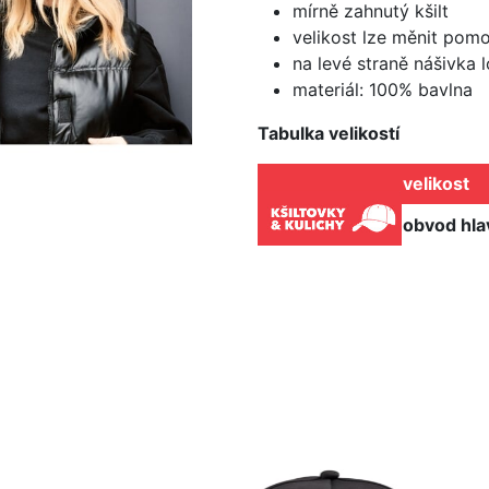
mírně zahnutý kšilt
velikost lze měnit pom
na levé straně nášivka
materiál: 100% bavlna
Tabulka velikostí
velikost
obvod hla