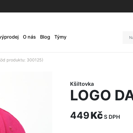
 výprodej
O nás
Blog
Týmy
ód produktu: 300125)
Kšiltovka
LOGO DA
449
Kč
S DPH