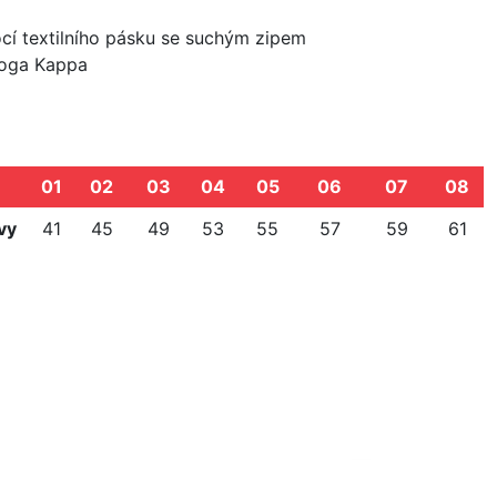
ocí textilního pásku se suchým zipem
 loga Kappa
01
02
03
04
05
06
07
08
vy
41
45
49
53
55
57
59
61