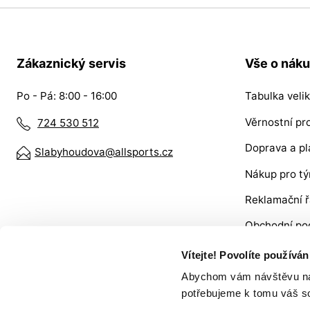
Zákaznický servis
Vše o nák
Po - Pá: 8:00 - 16:00
Tabulka velik
Věrnostní p
724 530 512
Doprava a pl
Slabyhoudova@allsports.cz
Nákup pro t
Reklamační 
Obchodní po
VRÁCENÍ ZB
Vítejte! Povolíte používá
Abychom vám návštěvu na n
potřebujeme k tomu váš s