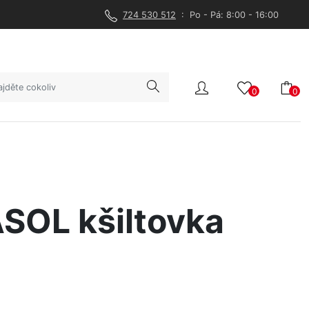
724 530 512
: Po - Pá: 8:00 - 16:00
0
0
SOL kšiltovka