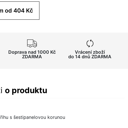
Koupit pro tým od 404 Kč
Doprava nad 1000 Kč
Vrácení zboží
ZDARMA
do 14 dnů ZDARMA
ti
o produktu
třihu s šestipanelovou korunou