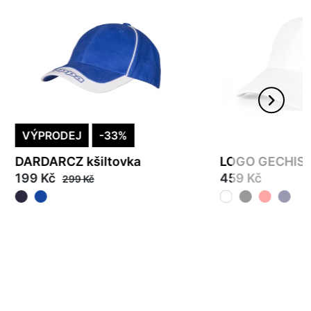
VÝPRODEJ
-33%
DARDARCZ kšiltovka
LOGO GECHISTY
199 Kč
459 Kč
299 Kč
49
55
57