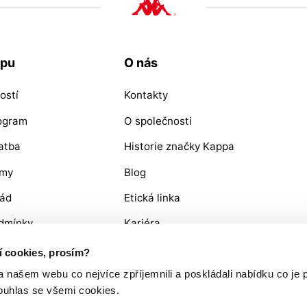
upu
O nás
ostí
Kontakty
rogram
O společnosti
atba
Historie značky Kappa
ýmy
Blog
řád
Etická linka
dmínky
Kariéra
OŽÍ / REKLAMACE
ní cookies, prosím?
ašem webu co nejvíce zpříjemnili a poskládali nabídku co je p
ouhlas se všemi cookies.