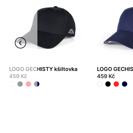
LOGO GECHISTY kšiltovka
LOGO GECHIST
459 Kč
459 Kč
55
57
57