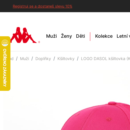
Registruj se a dostaneš slevu 10%
Muži
Ženy
Děti
Kolekce
Letní
Úvod
Muži
Doplňky
Kšiltovky
LOGO DASOL kšiltovka (K