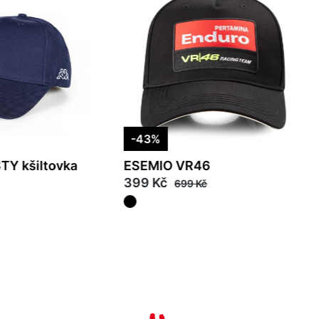
-43%
Y kšiltovka
ESEMIO VR46
399 Kč
699 Kč
00