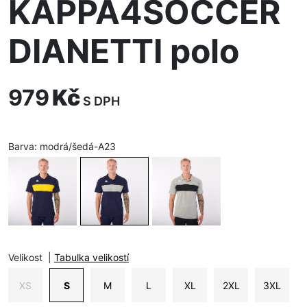
KAPPA4SOCCER
DIANETTI polo
979
Kč
S DPH
Barva:
modrá/šedá-A23
Velikost
|
Tabulka velikostí
XS
S
M
L
XL
2XL
3XL