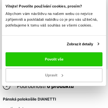
Odesíláme do 24h
Vítejte! Povolíte používání cookies, prosím?
Vše máme skladem
Abychom vám návštěvu na našem webu co nejvíce
zpříjemnili a poskládali nabídku co je pro vás užitečná,
potřebujeme k tomu váš souhlas se všemi cookies.
Doprava nad 1000 Kč
ZDARMA
Zobrazit detaily
Vrácení zboží
do 14 dnů ZDARMA
Povolit vše
Upravit
Podrobnosti
o produktu
Pánská polokošile DIANETTI