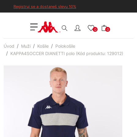
Registruj se a dostaneš slevu 10%
0
0
Úvod
Muži
Košile
Polokošile
KAPPA4SOCCER DIANETTI polo (Kód produktu: 129012)