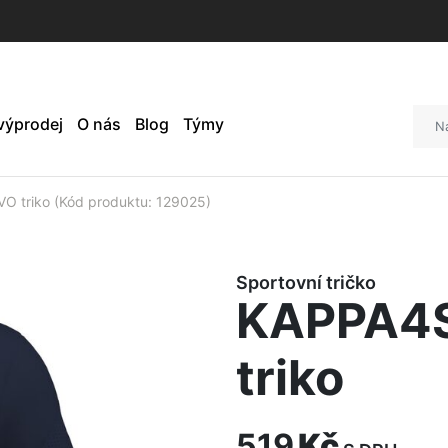
 výprodej
O nás
Blog
Týmy
triko (Kód produktu: 129025)
Sportovní tričko
KAPPA4
triko
519
Kč