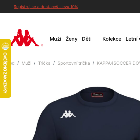
Registruj se a dostaneš slevu 10%
Muži
Ženy
Děti
Kolekce
Letní
Úvod
Muži
Trička
Sportovní trička
KAPPA4SOCCER DOVO 