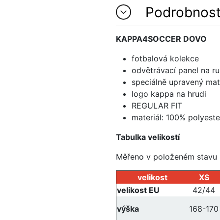
Podrobnos
KAPPA4SOCCER DOVO
fotbalová kolekce
odvětrávací panel na r
speciálně upravený mat
logo kappa na hrudi
REGULAR FIT
materiál: 100% polyeste
Tabulka velikostí
Měřeno v položeném stavu
velikost
XS
velikost EU
42/44
výška
168-170