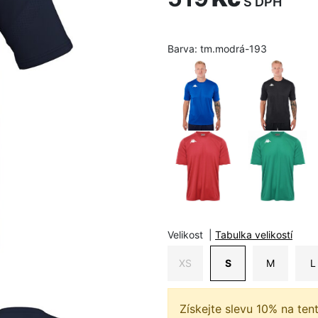
S DPH
Barva:
tm.modrá-193
Velikost
|
Tabulka velikostí
XS
S
M
L
Získejte slevu 10% na ten