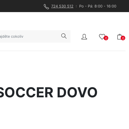
724 530 512
: Po - Pá: 8:00 - 16:00
0
0
SOCCER DOVO