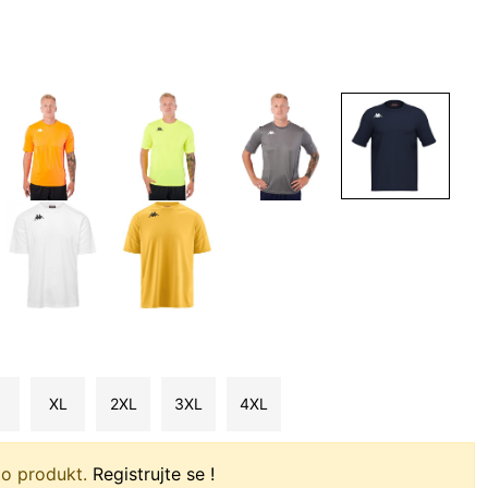
XL
2XL
3XL
4XL
to produkt.
Registrujte se !