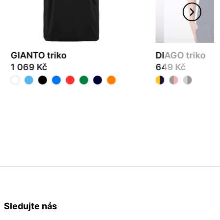
GIANTO triko
DIAGO triko
1 069 Kč
649 Kč
S
M
L
XL
3XL
S
M
L
XL
2XL
Sledujte nás