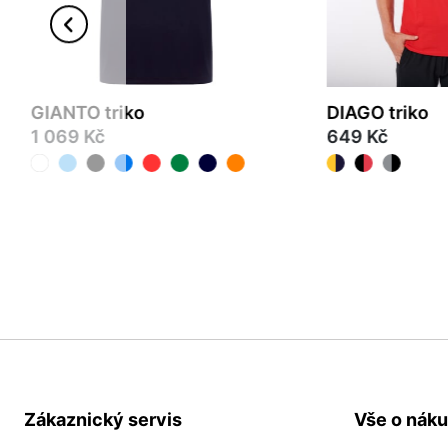
GIANTO triko
DIAGO triko
1 069 Kč
649 Kč
S
M
L
XL
2XL
3XL
S
M
L
XL
2XL
Zákaznický servis
Vše o nák