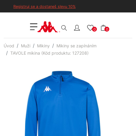
Registruj se a dostaneš slevu 10%
0
0
Úvod
Muži
Mikiny
Mikiny se zapínáním
TAVOLE mikina (Kód produktu: 127208)