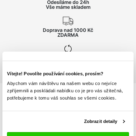
Odesíláme do 24h
Vše máme skladem
Doprava nad 1000 Kč
ZDARMA
Vrácení zboží
do 14 dnů ZDARMA
Vítejte! Povolíte používání cookies, prosím?
Abychom vám návštěvu na našem webu co nejvíce
zpříjemnili a poskládali nabídku co je pro vás užitečná,
potřebujeme k tomu váš souhlas se všemi cookies.
Podrobnosti
o produktu
Pánská mikina TAVOLE
Zobrazit detaily
stojáček, zapínání na zip v horní části mikiny