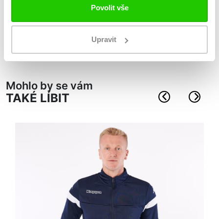
nášivka loga na hrudi
Povolit vše
bez postranních kapes
SLIM FIT
Upravit
materiál: 100% polyester
Mohlo by se vám
TAKÉ LÍBIT