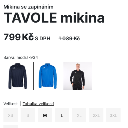
Mikina se zapínáním
TAVOLE mikina
799
Kč
S DPH
1 039
Kč
Barva:
modrá-934
Velikost
|
Tabulka velikostí
XS
S
M
L
XL
2XL
3XL