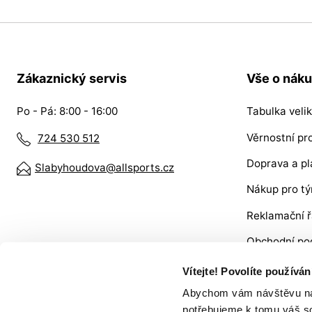
Zákaznický servis
Vše o nák
Po - Pá: 8:00 - 16:00
Tabulka velik
Věrnostní p
724 530 512
Doprava a pl
Slabyhoudova@allsports.cz
Nákup pro t
Reklamační 
Obchodní po
VRÁCENÍ ZB
Vítejte! Povolíte používá
Abychom vám návštěvu na n
potřebujeme k tomu váš s