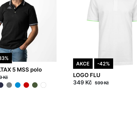
33%
AKCE
-42%
TAX 5 MSS polo
LOGO FLU
9 Kč
349 Kč
599 Kč
M
L
XL
L