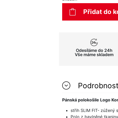
Přidat do k
Odesíláme do 24h
Vše máme skladem
Podrobnos
Pánská polokošile Logo Kor
střih SLIM FIT- zúžený s
Polo z bavlněné tkanin