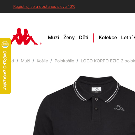
Registruj se a dostaneš slevu 10%
Muži
Ženy
Děti
Kolekce
Letní
Úvod
Muži
Košile
Polokošile
LOGO KORPO EZIO 2 poloko