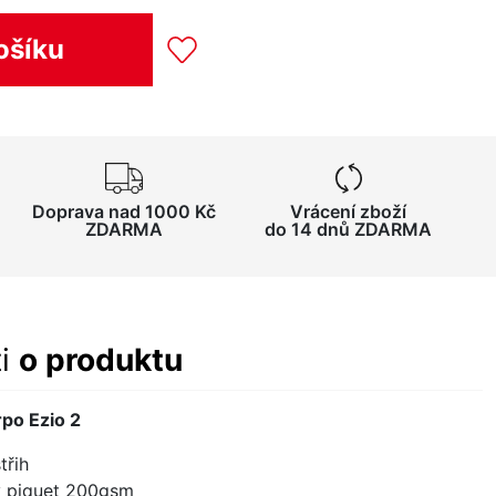
ošíku
Doprava nad 1000 Kč
Vrácení zboží
ZDARMA
do 14 dnů ZDARMA
ti
o produktu
po Ezio 2
třih
y piquet 200gsm