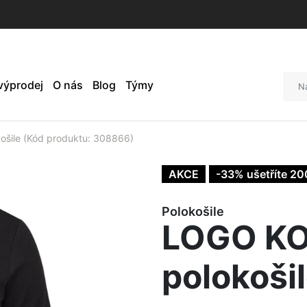
 výprodej
O nás
Blog
Týmy
šile (Kód produktu: 308866)
AKCE
-33% ušetříte 20
Polokošile
LOGO KO
polokoši