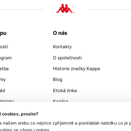
upu
O nás
ostí
Kontakty
rogram
O společnosti
atba
Historie značky Kappa
ýmy
Blog
řád
Etická linka
dmínky
Kariéra
OŽÍ / REKLAMACE
ní cookies, prosím?
ašem webu co nejvíce zpříjemnili a poskládali nabídku co je p
ouhlas se všemi cookies.