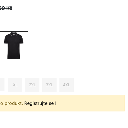
99
Kč
XL
2XL
3XL
4XL
to produkt.
Registrujte se !