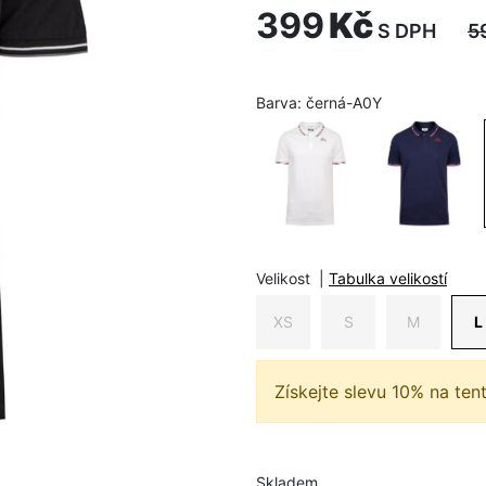
399
Kč
S DPH
5
Barva:
černá-A0Y
Velikost
|
Tabulka velikostí
XS
S
M
L
Získejte slevu 10% na ten
Skladem