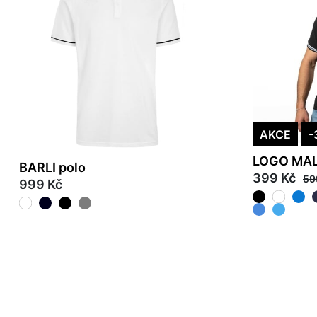
AKCE
-
LOGO MAL
BARLI polo
399 Kč
59
999 Kč
S
M
L
XL
2XL
3XL
4XL
XS
S
M
L
X