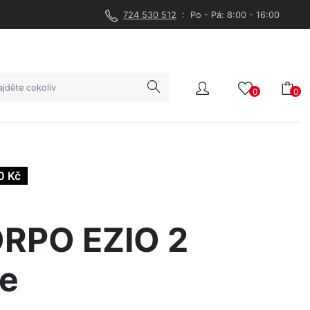
724 530 512
: Po - Pá: 8:00 - 16:00
0
0
0 Kč
RPO EZIO 2
le