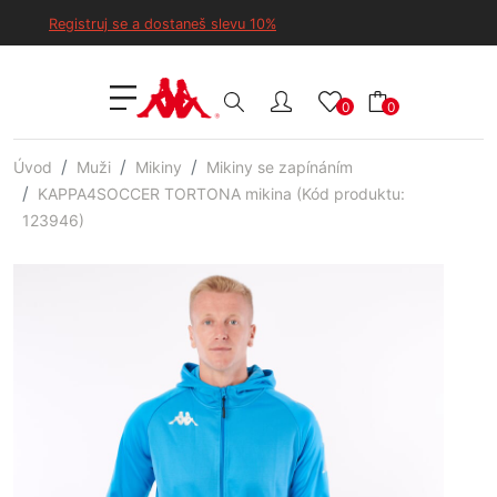
Registruj se a dostaneš slevu 10%
0
0
Úvod
Muži
Mikiny
Mikiny se zapínáním
KAPPA4SOCCER TORTONA mikina (Kód produktu:
123946)