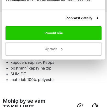
Zobrazit detaily
Podrobnosti
o produktu
Povolit vše
Pánská mikina KAPPA4SOCCER TORTONA
Upravit
zapínání na zip po celé délce
potisk s logem na hrudi a ramenou
kapuce s nápisek Kappa
postranní kapsy na zip
SLIM FIT
materiál: 100% polyester
Mohlo by se vám
TAKÉ LÍBIT