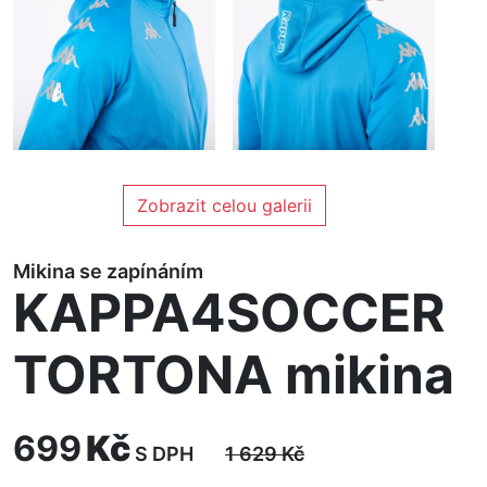
Zobrazit celou galerii
Mikina se zapínáním
KAPPA4SOCCER
TORTONA mikina
699
Kč
S DPH
1 629
Kč