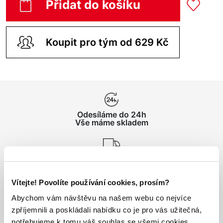
Přidat do košíku
Koupit pro tým od 629 Kč
Odesíláme do 24h
Vše máme skladem
Doprava nad 1000 Kč
ZDARMA
Vítejte! Povolíte používání cookies, prosím?
Abychom vám návštěvu na našem webu co nejvíce
Vrácení zboží
zpříjemnili a poskládali nabídku co je pro vás užitečná,
do 14 dnů ZDARMA
potřebujeme k tomu váš souhlas se všemi cookies.