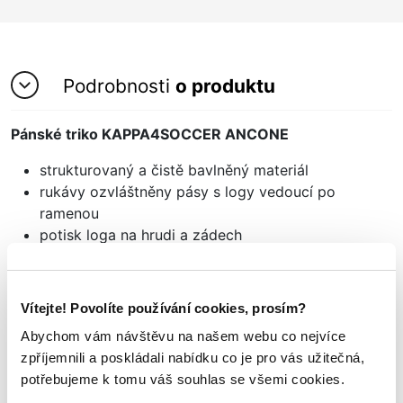
Podrobnosti
o produktu
Pánské triko KAPPA4SOCCER ANCONE
strukturovaný a čistě bavlněný materiál
rukávy ozvláštněny pásy s logy vedoucí po
ramenou
potisk loga na hrudi a zádech
materiál: 100% bavlna
Vítejte! Povolíte používání cookies, prosím?
Mohlo by se vám
Abychom vám návštěvu na našem webu co nejvíce
TAKÉ LÍBIT
zpříjemnili a poskládali nabídku co je pro vás užitečná,
potřebujeme k tomu váš souhlas se všemi cookies.