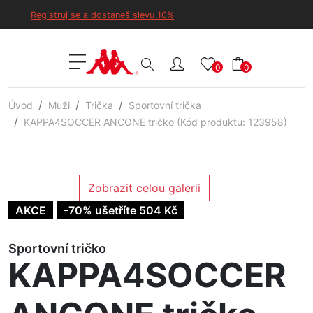
Registruj se a dostaneš slevu 10%
0
0
Úvod
Muži
Trička
Sportovní trička
KAPPA4SOCCER ANCONE tričko (Kód produktu: 123958)
Zobrazit celou galerii
AKCE
-70% ušetříte 504 Kč
Sportovní tričko
KAPPA4SOCCER