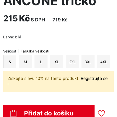
ANCONE tričko
215
Kč
S DPH
719
Kč
Barva:
bílá
Velikost
|
Tabulka velikostí
S
M
L
XL
2XL
3XL
4XL
Získejte slevu 10% na tento produkt.
Registrujte se
!
Přidat do košíku