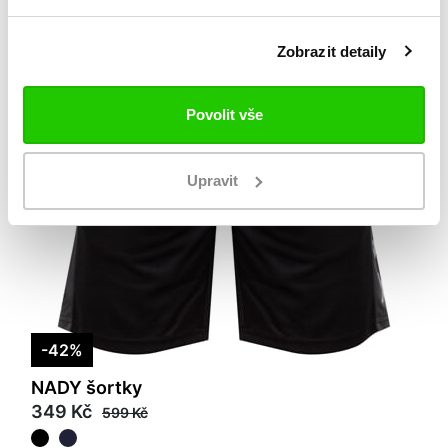
Zobrazit detaily
Povolit vše
Upravit
-42%
NADY šortky
349 Kč
599 Kč