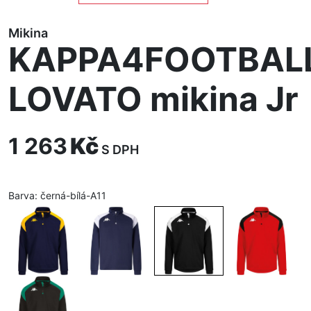
Mikina
KAPPA4FOOTBAL
LOVATO mikina Jr
1 263
Kč
S DPH
Barva:
černá-bílá-A11