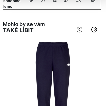
spodního
35
37
40
43
45
48
lemu
Mohlo by se vám
TAKÉ LÍBIT