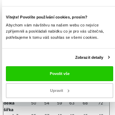
Podrobnosti
o produktu
Vítejte! Povolíte používání cookies, prosím?
tréninková mikina
1/4 zip u krku
Abychom vám návštěvu na našem webu co nejvíce
vsadky na rukávech
zpříjemnili a poskládali nabídku co je pro vás užitečná,
Omini na předním díle a na rukávech
potřebujeme k tomu váš souhlas se všemi cookies.
SLIM FIT
100% recyklovaný polyester
Zobrazit detaily
Měřeno v položeném stavu
velikost
YS
YM
YL
YXL
YXXL
YXXXL
Povolit vše
velikost EU
6let
8let
10let
12let
14let
16let
výška
116
128
140
152
164
176
šířka
Upravit
38
40
43
46
48
51
hrudníku
délka
50
54
59
63
68
72
šířka