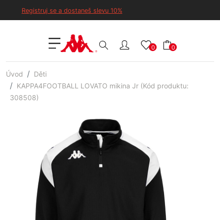
Registruj se a dostaneš slevu 10%
0
0
Úvod
Děti
KAPPA4FOOTBALL LOVATO mikina Jr (Kód produktu:
308508)