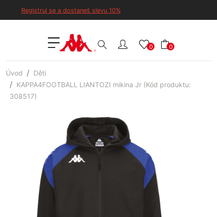
Registruj se a dostaneš slevu 10%
0
0
Úvod
Děti
KAPPA4FOOTBALL LIANTOZI mikina Jr (Kód produktu:
308517)