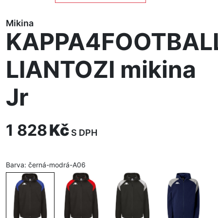
Mikina
KAPPA4FOOTBAL
LIANTOZI mikina
Jr
1 828
Kč
S DPH
Barva:
černá-modrá-A06