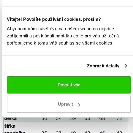
sportovní mikina s kapucí
postranní kapsy na zip
Vítejte! Povolíte používání cookies, prosím?
tištěné logo Kappa na hrudi a ramenou
Abychom vám návštěvu na našem webu co nejvíce
zip po celé délce
zpříjemnili a poskládali nabídku co je pro vás užitečná,
přiléhavý střih slim fit
potřebujeme k tomu váš souhlas se všemi cookies.
materiál: 60%bavlna, 40% recyklovaný polyester
Tabulka velikostí
Zobrazit detaily
Měřeno v položeném stavu
velikost
YS
YM
YL
YXL
YXXL
YXXXL
Povolit vše
velikost EU
6let
8let
10let
12let
14let
16let
výška
116
128
140
152
164
176
šířka
Upravit
38
40
43
46
48
51
hrudníku
délka
50
54
59
63
68
72
šířka