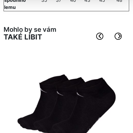
spodního
35
37
40
43
45
48
lemu
Mohlo by se vám
TAKÉ LÍBIT