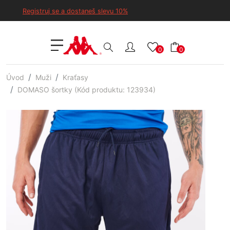
Registruj se a dostaneš slevu 10%
0
0
Úvod
Muži
Kraťasy
DOMASO šortky (Kód produktu: 123934)