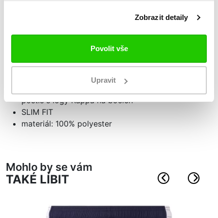
Zobrazit detaily
Podrobnosti
o produktu
Povolit vše
Pánské sportovní šortky DOMASO
elastický lem v pase, stahovatelný šňůrkou
Upravit
postranní kapsy na zip
postis s logy Kappa na bocích
SLIM FIT
materiál: 100% polyester
Mohlo by se vám
TAKÉ LÍBIT