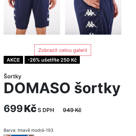
Zobrazit celou galerii
AKCE
-26% ušetříte 250 Kč
Šortky
DOMASO šortky
699
Kč
S DPH
949
Kč
Barva:
tmavě modrá-193