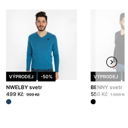
VÝPRODEJ
-50%
VÝPRODEJ
NWELBY svetr
BENNY svetr
499 Kč
550 Kč
999 Kč
1 099 Kč
M
M
XL
2XL