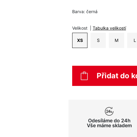
Barva:
černá
Velikost
|
Tabulka velikostí
XS
S
M
L
Přidat do k
Odesíláme do 24h
Vše máme skladem