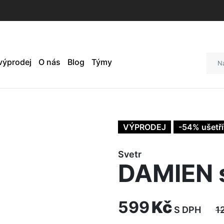
 výprodej
O nás
Blog
Týmy
VÝPRODEJ
-54% ušetří
Svetr
DAMIEN 
599
Kč
S DPH
1