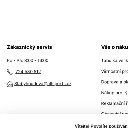
Zákaznický servis
Vše o nák
Po - Pá: 8:00 - 16:00
Tabulka velik
Věrnostní p
724 530 512
Doprava a pl
Slabyhoudova@allsports.cz
Nákup pro t
Reklamační 
Obchodní po
VRÁCENÍ ZB
Vítejte! Povolíte používá