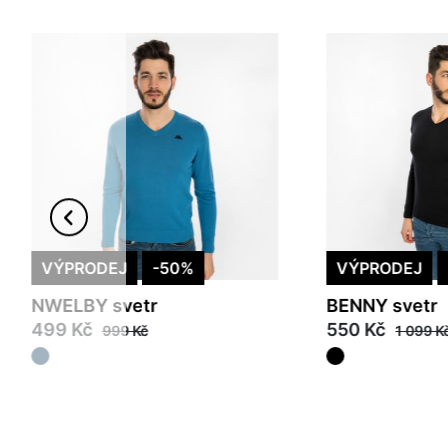
VÝPRODEJ
-50%
VÝPRODEJ
NWELBY svetr
BENNY svetr
499 Kč
550 Kč
999 Kč
1 099 K
M
M
XL
2XL