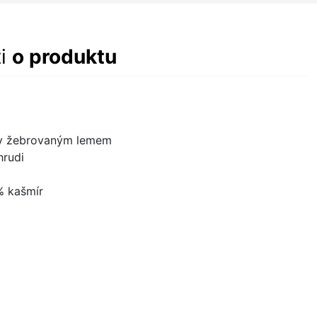
ti
o produktu
ny žebrovaným lemem
hrudi
% kašmír