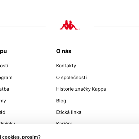
upu
O nás
ostí
Kontakty
rogram
O společnosti
atba
Historie značky Kappa
ýmy
Blog
řád
Etická linka
dmínky
Kariéra
OŽÍ / REKLAMACE
ní cookies, prosím?