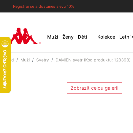
Registruj se a dostaneš slevu 10%
Muži
Ženy
Děti
Kolekce
Letní
Úvod
Muži
Svetry
DAMIEN svetr (Kód produktu: 128398)
Zobrazit celou galerii