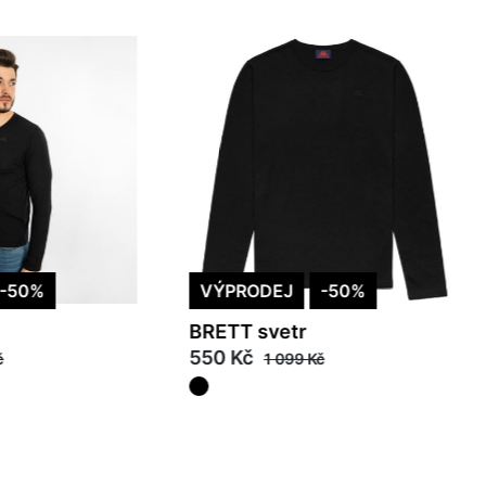
-50%
VÝPRODEJ
-50%
BRETT svetr
550 Kč
č
1 099 Kč
XL
2XL