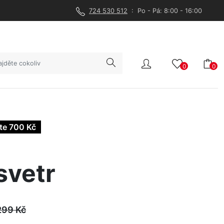
724 530 512
: Po - Pá: 8:00 - 16:00
0
0
te 700 Kč
svetr
299
Kč