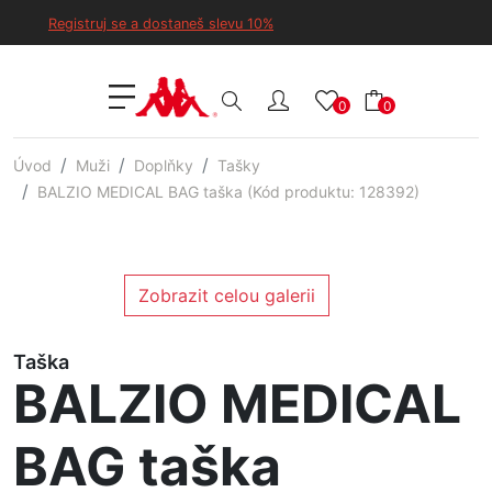
Registruj se a dostaneš slevu 10%
0
0
Úvod
Muži
Doplňky
Tašky
BALZIO MEDICAL BAG taška (Kód produktu: 128392)
Zobrazit celou galerii
Taška
BALZIO MEDICAL
BAG taška