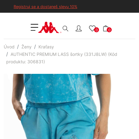
Registruj se a dostaneš slevu 10%
0
0
Úvod
Ženy
Kraťasy
AUTHENTIC PREMIUM LASS šortky (331J8LW) (Kód
produktu: 306831)