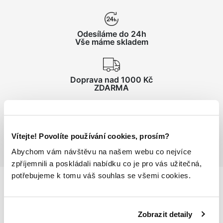
Odesíláme do 24h
Vše máme skladem
Doprava nad 1000 Kč
ZDARMA
Vrácení zboží
do 14 dnů ZDARMA
Vítejte! Povolíte používání cookies, prosím?
Abychom vám návštěvu na našem webu co nejvíce
zpříjemnili a poskládali nabídku co je pro vás užitečná,
potřebujeme k tomu váš souhlas se všemi cookies.
Podrobnosti
o produktu
Zobrazit detaily