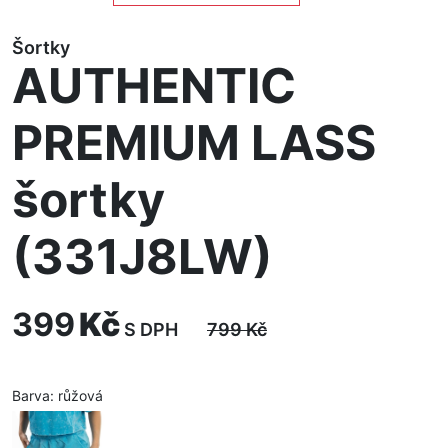
Šortky
AUTHENTIC
PREMIUM LASS
šortky
(331J8LW)
399
Kč
S DPH
799
Kč
Barva:
růžová