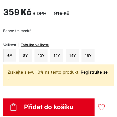
359
Kč
S DPH
919
Kč
Barva:
tm.modrá
Velikost
|
Tabulka velikostí
6Y
8Y
10Y
12Y
14Y
16Y
Získejte slevu 10% na tento produkt.
Registrujte se
!
Přidat do košíku