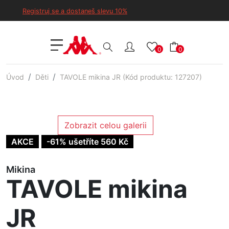
Registruj se a dostaneš slevu 10%
0
0
Úvod
Děti
TAVOLE mikina JR (Kód produktu: 127207)
Zobrazit celou galerii
AKCE
-61% ušetříte 560 Kč
Mikina
TAVOLE mikina
JR