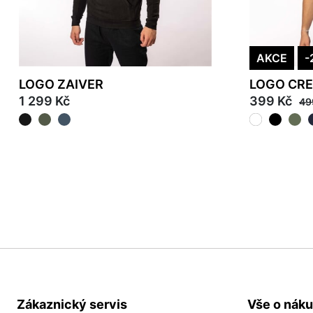
AKCE
-
LOGO ZAIVER
LOGO CR
1 299 Kč
399 Kč
49
2XL
3XL
M
L
XL
2X
Zákaznický servis
Vše o nák