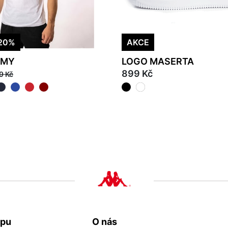
20%
AKCE
EMY
LOGO MASERTA
899 Kč
9 Kč
L
3XL
37
38
39
40
41
upu
O nás