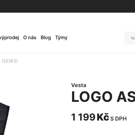
 výprodej
O nás
Blog
Týmy
 122363)
Vesta
LOGO AS
1 199
Kč
S DPH