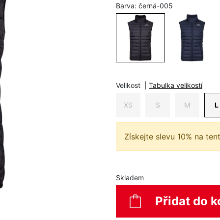
Barva:
černá-005
Velikost
|
Tabulka velikostí
XS
S
M
L
Získejte slevu 10% na ten
Skladem
Přidat do k