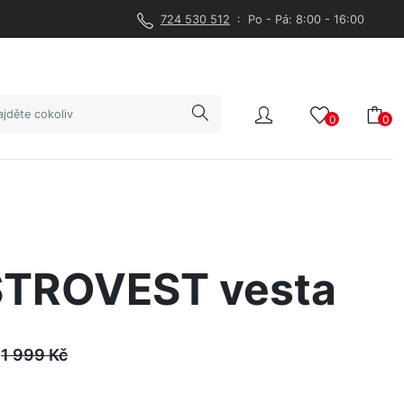
724 530 512
: Po - Pá: 8:00 - 16:00
0
0
TROVEST vesta
1 999
Kč