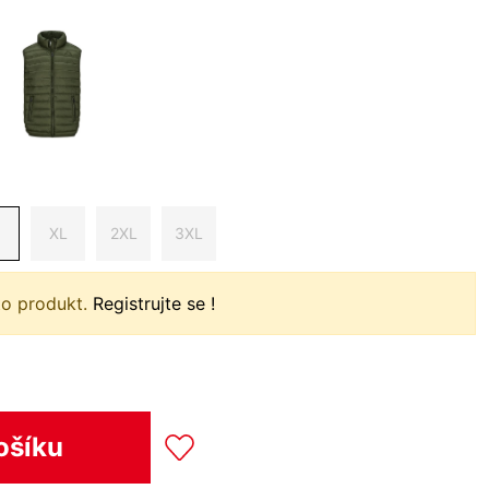
XL
2XL
3XL
to produkt.
Registrujte se !
ošíku