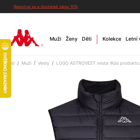
Registruj se a dostaneš slevu 10%
Muži
Ženy
Děti
Kolekce
Letní
Úvod
Muži
Vesty
LOGO ASTROVEST vesta (Kód produktu: