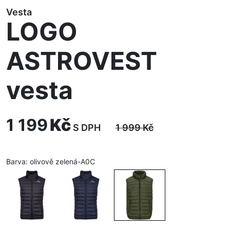
Vesta
LOGO
ASTROVEST
vesta
1 199
Kč
S DPH
1 999
Kč
Barva:
olivově zelená-A0C