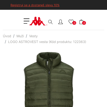
Registruj se a dostaneš slevu 10%
0
0
Úvod
Muži
Vesty
LOGO ASTROVEST vesta (Kód produktu: 122363)