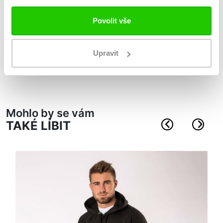
výplň z hřejivého mikrovlákna
tenká elastická manžeta v pase
Povolit vše
výšivka loga na hrudi
postranní kapsy uzaviratelné na zip
Upravit
REGULAR FIT
materiál: 100% nylon
Mohlo by se vám
TAKÉ LÍBIT