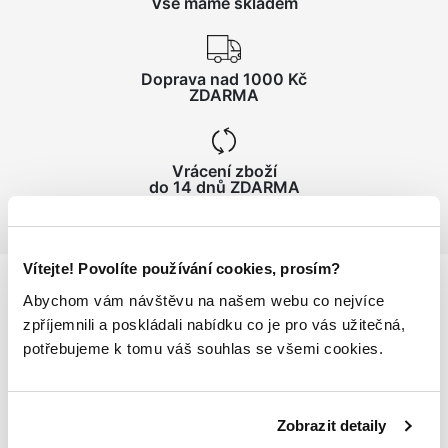
Vše máme skladem
Doprava nad 1000 Kč
ZDARMA
Vrácení zboží
do 14 dnů ZDARMA
Vítejte! Povolíte používání cookies, prosím?
Abychom vám návštěvu na našem webu co nejvíce
Podrobnosti
o produktu
zpříjemnili a poskládali nabídku co je pro vás užitečná,
potřebujeme k tomu váš souhlas se všemi cookies.
Pánská vesta LOGO ASTROVEST
vhodná nejen ke sportortovním aktivitám, ale i k
Zobrazit detaily
volnočasovému nošení