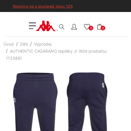
Registruj se a dostaneš slevu 10%
0
0
Úvod
Děti
Výprodej
AUTHENTIC CASARANO tepláky Jr (Kód produktu:
113388)