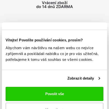
Vrácení zboží
do 14 dnů ZDARMA
Podrobnosti
o produktu
Vítejte! Povolíte používání cookies, prosím?
Abychom vám návštěvu na našem webu co nejvíce
Dětské sportovní kalhoty AUTHENTIC CASARANO
zpříjemnili a poskládali nabídku co je pro vás užitečná,
potřebujeme k tomu váš souhlas se všemi cookies.
elastický lem v pase stahovatelný šňůrkou
postranní volně přístupné kapsy
nohavice zakončeny pružnou manžetou
Zobrazit detaily
fleece z vniřtní strany
výšivka s logem Kappa v přední části
materiál: 60% bavlna, 40% polyester
Povolit vše