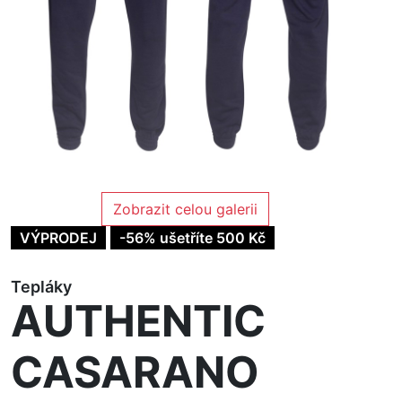
Zobrazit celou galerii
VÝPRODEJ
-56% ušetříte 500 Kč
Tepláky
AUTHENTIC
CASARANO