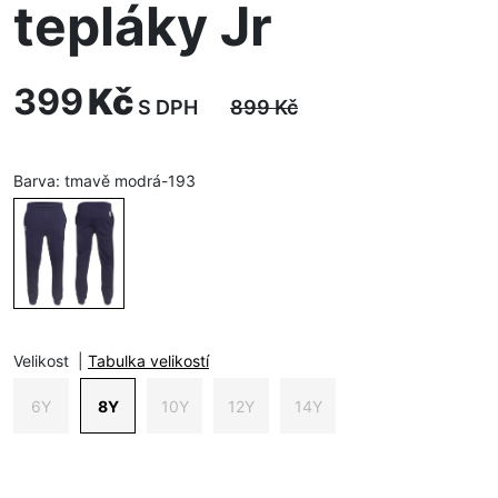
tepláky Jr
399
Kč
S DPH
899
Kč
Barva:
tmavě modrá-193
Velikost
|
Tabulka velikostí
6Y
8Y
10Y
12Y
14Y