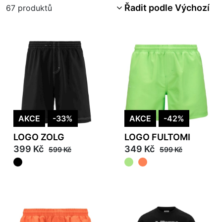
Řadit podle Výchozí
67
produktů
AKCE
-33%
AKCE
-42%
LOGO ZOLG
LOGO FULTOMI
399 Kč
349 Kč
599 Kč
599 Kč