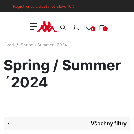
Registruj se a dostaneš slevu 10%
0
0
Úvod
Spring / Summer ´2024
Spring / Summer
´2024
Všechny filtry