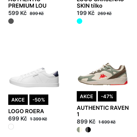
PREMIUM LOU
SKIN tílko
599 Kč
199 Kč
899 Kč
269 Kč
AKCE
-47%
AKCE
-50%
AUTHENTIC RAVEN
LOGO ROERA
1
699 Kč
1 399 Kč
899 Kč
1 699 Kč