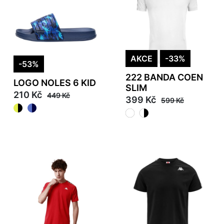
AKCE
-33%
-53%
222 BANDA COEN
LOGO NOLES 6 KID
SLIM
210 Kč
449 Kč
399 Kč
599 Kč