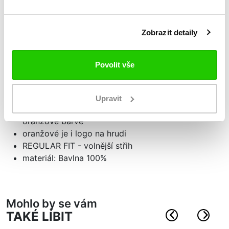
Podrobnosti
o produktu
Zobrazit detaily
Logo Flu
Povolit vše
pánské polotriko
stojací límec
zapínaní na dva knoflíky
Upravit
límeček a rukávy zakončeny proužkem v kontrastní
oranžové barvě
oranžové je i logo na hrudi
REGULAR FIT - volnější střih
materiál: Bavlna 100%
Mohlo by se vám
TAKÉ LÍBIT