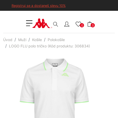
Registruj se a dostaneš slevu 10%
0
0
Úvod
Muži
Košile
Polokošile
LOGO FLU polo tričko (Kód produktu: 306834)