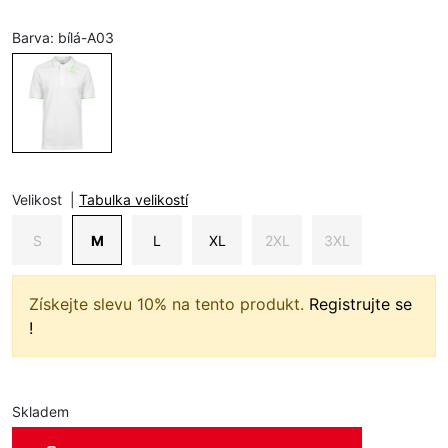
Barva:
bílá-A03
Velikost
|
Tabulka velikostí
S
M
L
XL
2XL
3XL
Získejte slevu 10% na tento produkt.
Registrujte se
!
Skladem