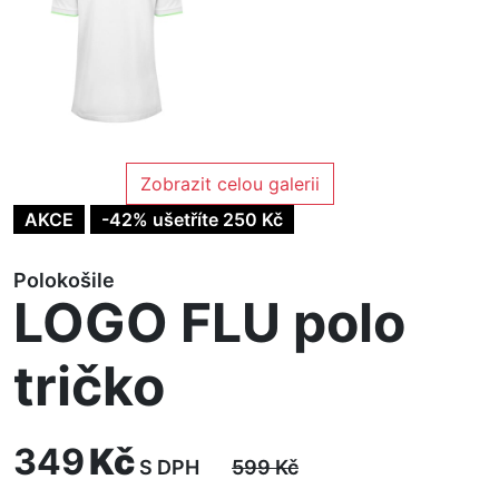
Zobrazit celou galerii
AKCE
-42% ušetříte 250 Kč
Polokošile
LOGO FLU polo
tričko
349
Kč
S DPH
599
Kč