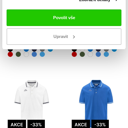
Povolit vše
AKCE
-33%
AKCE
-33%
LOGO MALTAX 5
LOGO MALTAX 5
MSS polo
MSS polo
Upravit
399 Kč
399 Kč
599 Kč
599 Kč
AKCE
-33%
AKCE
-33%