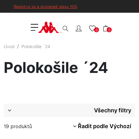
Registruj se a dostaneš slevu 10%
0
0
Úvod
Polokošile ´24
Polokošile ´24
Všechny filtry
Řadit podle Výchozí
19
produktů