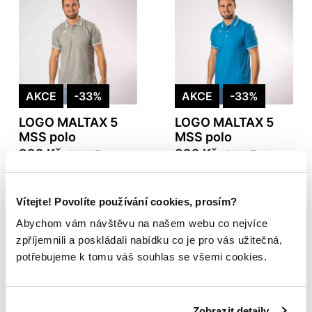
AKCE
-33%
AKCE
-33%
LOGO MALTAX 5
LOGO MALTAX 5
MSS polo
MSS polo
399 Kč
399 Kč
599 Kč
599 Kč
Vítejte! Povolíte používání cookies, prosím?
Abychom vám návštěvu na našem webu co nejvíce
zpříjemnili a poskládali nabídku co je pro vás užitečná,
potřebujeme k tomu váš souhlas se všemi cookies.
Zobrazit detaily