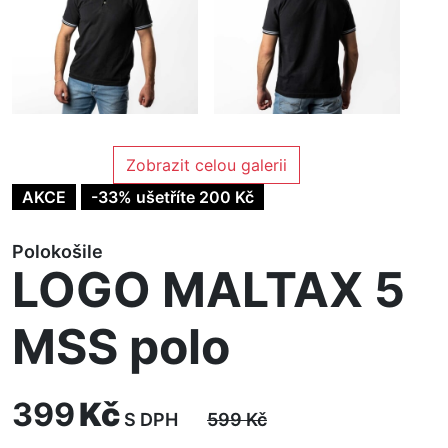
Zobrazit celou galerii
AKCE
-33% ušetříte 200 Kč
Polokošile
LOGO MALTAX 5
MSS polo
399
Kč
S DPH
599
Kč