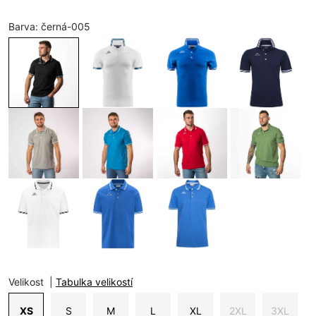
Barva:
černá-005
Velikost
|
Tabulka velikostí
XS
S
M
L
XL
2XL
3XL