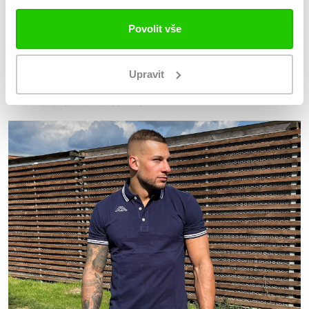
krátký rukáv
Povolit vše
zapínání na tři knoflíky
dva pruhy na límečku a koncích rukávů
výšivka s Logem KAPPA
Upravit
REGULAR FIT normální střih
materiál: 100% bavlna