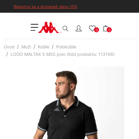
Registruj se a dostaneš slevu 10%
0
0
Úvod
Muži
Košile
Polokošile
LOGO MALTAX 5 MSS polo (Kód produktu: 113196)