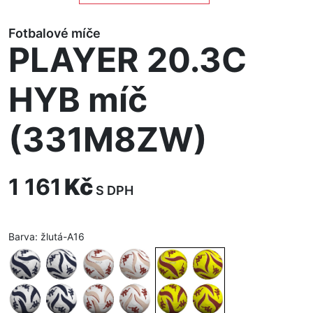
Fotbalové míče
PLAYER 20.3C
HYB míč
(331M8ZW)
1 161
Kč
S DPH
Barva:
žlutá-A16