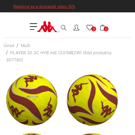
Registruj se a dostaneš slevu 10%
0
0
Úvod
Muži
PLAYER 20.3C HYB míč (331M8ZW) (Kód produktu:
307790)