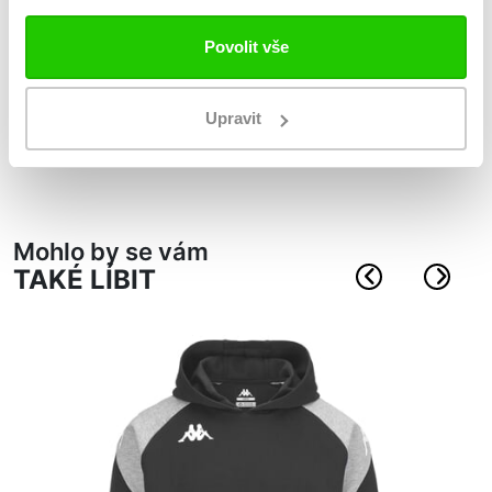
Míč PLAYER 20.3C HYB
Povolit vše
fotbalový míč s hybridní konstrukcí
14 panelů, mikrotexturovaný povrch
Upravit
doporučeno pro trénink
ootisklé logem Omini
Mohlo by se vám
TAKÉ LÍBIT