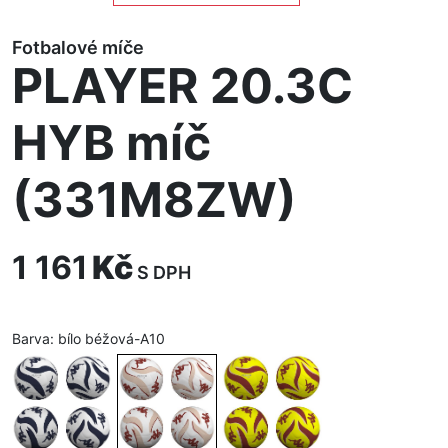
Fotbalové míče
PLAYER 20.3C
HYB míč
(331M8ZW)
1 161
Kč
S DPH
Barva:
bílo béžová-A10