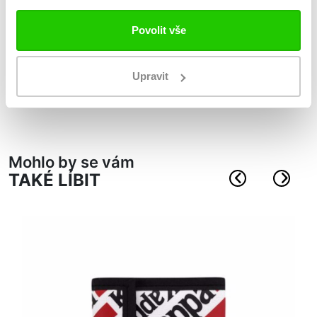
Míč PLAYER 20.3C HYB
Povolit vše
fotbalový míč s hybridní konstrukcí
14 panelů, mikrotexturovaný povrch
Upravit
doporučeno pro trénink
ootisklé logem Omini
Mohlo by se vám
TAKÉ LÍBIT