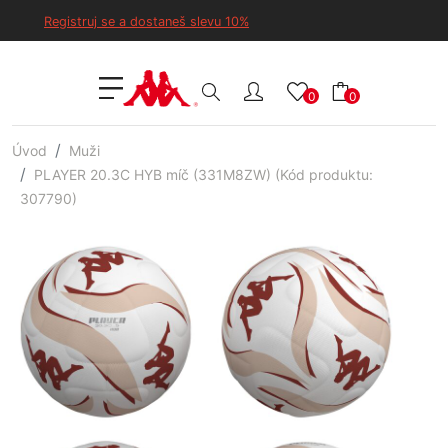
Registruj se a dostaneš slevu 10%
0
0
Úvod
Muži
PLAYER 20.3C HYB míč (331M8ZW) (Kód produktu:
307790)