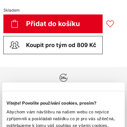
Skladem
Přidat do košíku
Koupit pro tým od 809 Kč
Odesíláme do 24h
Vše máme skladem
Vítejte! Povolíte používání cookies, prosím?
Abychom vám návštěvu na našem webu co nejvíce
Doprava nad 1000 Kč
ZDARMA
zpříjemnili a poskládali nabídku co je pro vás užitečná,
potřebujeme k tomu váš souhlas se všemi cookies.