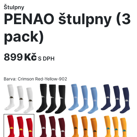
Štulpny
PENAO štulpny (3
pack)
899
Kč
S DPH
Barva:
Crimson Red-Yellow-902