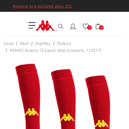
Registruj se a dostaneš slevu 10%
0
0
Úvod
Muži
Doplňky
Štulpny
PENAO štulpny (3 pack) (Kód produktu: 113577)