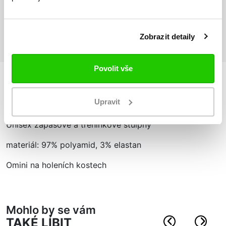
Vrácení zboží
do 14 dnů ZDARMA
Zobrazit detaily
Povolit vše
Podrobnosti
o produktu
Upravit
Unisex zápasové a tréninkové štulpny
materiál: 97% polyamid, 3% elastan
Omini na holeních kostech
Mohlo by se vám
TAKÉ LÍBIT